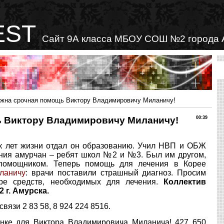
EST
Сайт 9А класса МБОУ СОШ №2 города 
жна срочная помощь Виктору Владимировичу Миланичу!
ь Виктору Владимировичу Миланичу!
00:39
к лет жизни отдал он образованию. Учил НВП и ОБЖ
ния амурчан – ребят школ №2 и №3. Был им другом,
 помощником. Теперь помощь для лечения в Корее
ланичу
: врачи поставили страшный диагноз. Просим
ре средств, необходимых для лечения.
Коллектив
г. Амурска.
вязи 2 83 58, 8 924 224 8516.
нке для Виктора Владимировича Миланича! 427 650