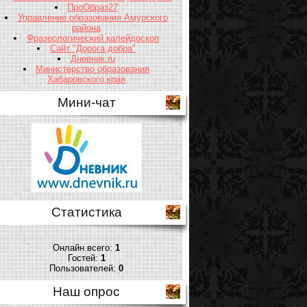
ПроОбраз27
Управление образования Амурского
района
Фразеологический калейдоскоп
Сайт "Дорога добра"
Дневник.ru
Министерство образования
Хабаровского края
Мини-чат
Статистика
Онлайн всего:
1
Гостей:
1
Пользователей:
0
Наш опрос