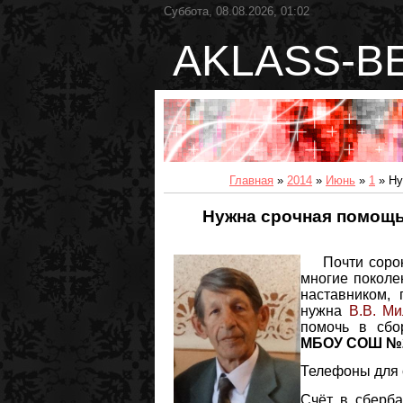
Суббота, 08.08.2026, 01:02
AKLASS-B
Главная
»
2014
»
Июнь
»
1
» Ну
Нужна срочная помощ
Почти соро
многие поколе
наставником,
нужна
В.В. Ми
помочь в сбо
МБОУ СОШ №2 
Телефоны для с
Счёт в сберба