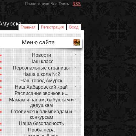
Приветствую Вас
Гость
|
RSS
Амурска
Главная
Регистрация
Вход
Меню сайта
Новости
Наш класс
Персональные страницы
Наша школа №2
Наш город Амурск
Наш Хабаровский край
Расписание звонков и...
Мамам и папам, бабушкам и
дедушкам
Готовимся к олимпиадам и
конкурсам
Наша безопасность
Проба пера