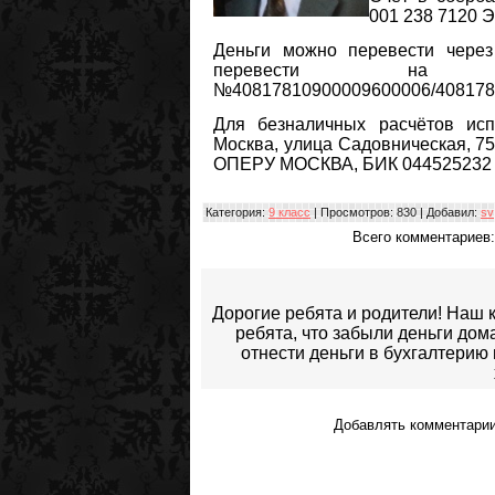
001 238 7120 
Деньги можно перевести чере
перевести на 
№40817810900009600006/408178
Для безналичных расчётов ис
Москва, улица Садовническая, 7
ОПЕРУ МОСКВА, БИК 044525232
Категория
:
9 класс
|
Просмотров
: 830 |
Добавил
:
sv
Всего комментариев
Дорогие ребята и родители! Наш 
ребята, что забыли деньги дом
отнести деньги в бухгалтерию
Добавлять комментарии