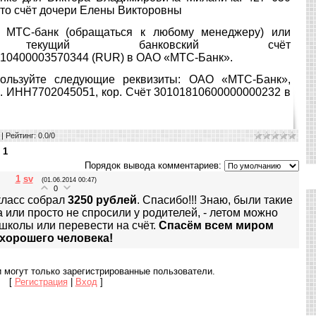
Это счёт дочери Елены Викторовны
з МТС-банк (обращаться к любому менеджеру) или
текущий банковский счёт
10400003570344 (RUR) в ОАО «МТС-Банк».
пользуйте следующие реквизиты: ОАО «МТС-Банк»,
5. ИНН7702045051, кор. Счёт 30101810600000000232 в
|
Рейтинг
:
0.0
/
0
:
1
Порядок вывода комментариев:
1
sv
(01.06.2014 00:47)
0
класс собрал
3250 рублей
. Спасибо!!! Знаю, были такие
а или просто не спросили у родителей, - летом можно
 школы или перевести на счёт.
Спасём всем миром
хорошего человека!
 могут только зарегистрированные пользователи.
[
Регистрация
|
Вход
]