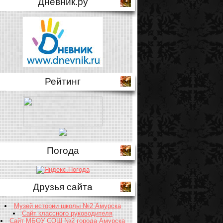
Дневник.ру
Рейтинг
Погода
Друзья сайта
Музей истории школы №2 Амурска
Сайт классного руководителя
Сайт МБОУ СОШ №2 города Амурска