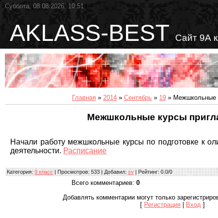
Суббота, 08.08.2026, 10:51
AKLASS-BEST
Сайт 9А 
Главная
»
2014
»
Сентябрь
»
19
» Межшкольные 
Межшкольные курсы приг
Начали работу межшкольные курсы по подготовке к ол
деятельности.
Расписание
Категория
:
9 класс
|
Просмотров
: 533 |
Добавил
:
sv
|
Рейтинг
:
0.0
/
0
Всего комментариев
:
0
Добавлять комментарии могут только зарегистриро
[
Регистрация
|
Вход
]