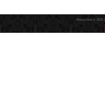
Aklass-best © 2026