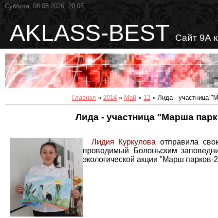
Суббота, 08.08.2026, 20:05
AKLASS-BEST
Сайт 9А 
Главная
»
2014
»
Май
»
12
» Лида - участница "
Лида - участница "Марша парк
Лидия Куркулова
отправила сво
проводимый Болоньским заповедн
экологической акции "Марш парков-