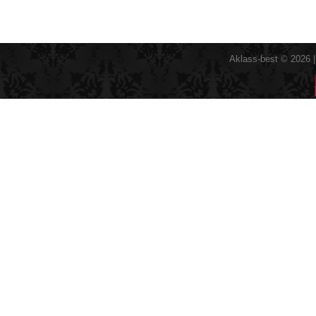
Aklass-best © 2026