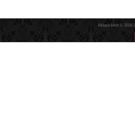
Aklass-best © 2026