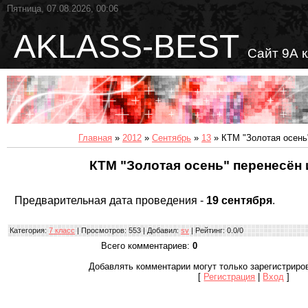
Пятница, 07.08.2026, 00:06
AKLASS-BEST
Сайт 9А 
Главная
»
2012
»
Сентябрь
»
13
» КТМ "Золотая осень
КТМ "Золотая осень" перенесён 
Предварительная дата проведения -
19 сентября
.
Категория
:
7 класс
|
Просмотров
: 553 |
Добавил
:
sv
|
Рейтинг
:
0.0
/
0
Всего комментариев
:
0
Добавлять комментарии могут только зарегистриро
[
Регистрация
|
Вход
]