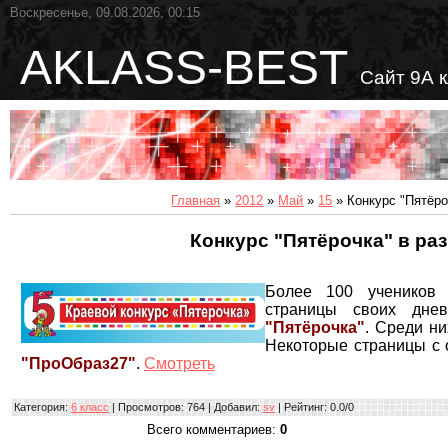
Воскресенье, 09.08.2026, 00:15
AKLASS-BEST
Сайт 9А 
Главная
»
2012
»
Май
»
15
» Конкурс "Пятёро
Конкурс "Пятёрочка" в раз
Более 100 учеников 
страницы своих дн
"Пятёрочка"
. Среди ни
Некоторые страницы с 
"ПроОбраз27"
.
Смотреть
Категория
:
6 класс
|
Просмотров
: 764 |
Добавил
:
sv
|
Рейтинг
:
0.0
/
0
Всего комментариев
:
0