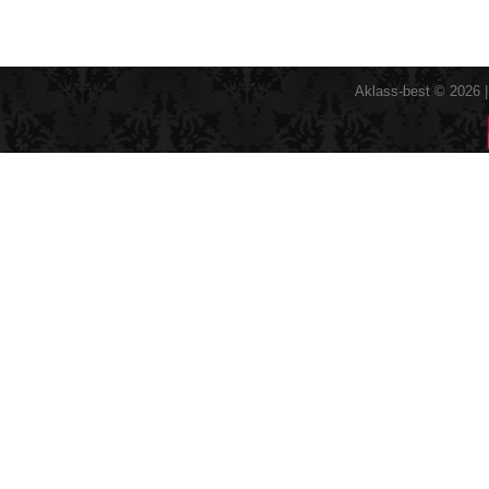
Aklass-best © 2026