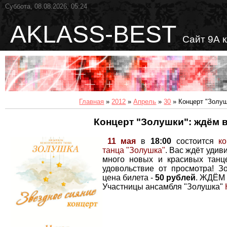
Суббота, 08.08.2026, 05:24
AKLASS-BEST
Сайт 9А 
Главная
»
2012
»
Апрель
»
30
» Концерт "Золуш
Концерт "Золушки": ждём в
11 мая
в
18:00
состоится
к
танца "Золушка"
. Вас ждёт удив
много новых и красивых танц
удовольствие от просмотра! З
цена билета -
50 рублей
. ЖДЁ
Участницы ансамбля "Золушка"