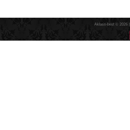
Aklass-best © 2026