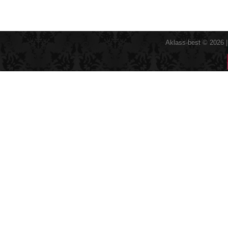
Aklass-best © 2026