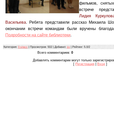
фильмов, снят
встрече предс
Лидия Куркулов
Васильева
. Ребята представили рассказ Михаила Шо
окончании встречи командам были вручены благода
Подробности на сайте библиотеки
.
Категория
:
9 класс
|
Просмотров
: 502 |
Добавил
:
sv
|
Рейтинг
:
5.0
/
2
Всего комментариев
:
0
Добавлять комментарии могут только зарегистриро
[
Регистрация
|
Вход
]