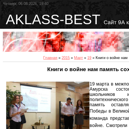
Четверг, 06.08.2026, 19:40
AKLASS-BEST
Сайт 9А 
Главная
»
2015
»
Март
»
19
» Книги о войне нам
Книги о войне нам память с
19 марта в межпо
Амурска состо
школьников 
политехнического
память оставля
Победы в Великой
команда предста
войне. Смотрели