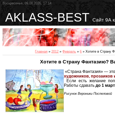
Воскресенье, 09.08.2026, 17:14
AKLASS-BEST
Сайт 9А 
Главная
»
2012
»
Февраль
»
6
» Хотите в Страну 
Хотите в Страну Фантазию? В
«Страна Фантазия» — эт
художников, прозаиков и
Если есть желание попр
Работы сдавать
до 1 мар
Рисунок Вероники Поспеловой