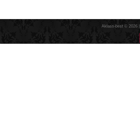
Aklass-best © 2026