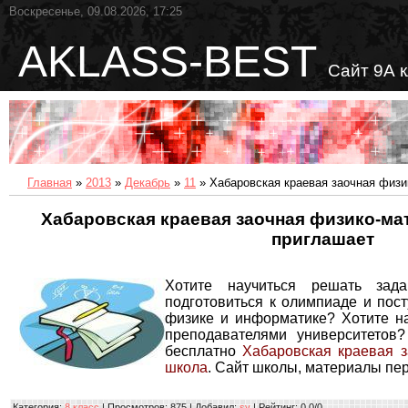
Воскресенье, 09.08.2026, 17:25
AKLASS-BEST
Сайт 9А 
Главная
»
2013
»
Декабрь
»
11
» Хабаровская краевая заочная физи
Хабаровская краевая заочная физико-ма
приглашает
Хотите научиться решать зад
подготовиться к олимпиаде и пос
физике и информатике? Хотите на
преподавателями университетов
бесплатно
Хабаровская краевая з
школа
. Сайт школы, материалы пе
Категория
:
8 класс
|
Просмотров
: 875 |
Добавил
:
sv
|
Рейтинг
:
0.0
/
0