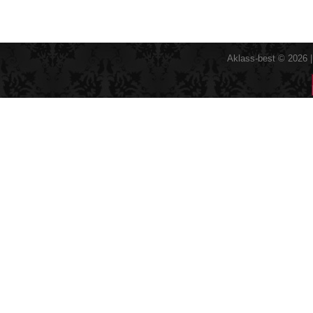
Aklass-best © 2026