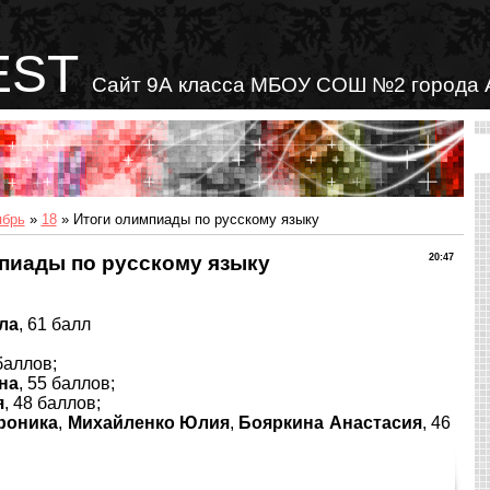
EST
Сайт 9А класса МБОУ СОШ №2 города 
ябрь
»
18
» Итоги олимпиады по русскому языку
пиады по русскому языку
20:47
ла
, 61 балл
 баллов;
на
, 55 баллов;
я
, 48 баллов;
роника
,
Михайленко Юлия
,
Бояркина Анастасия
, 46