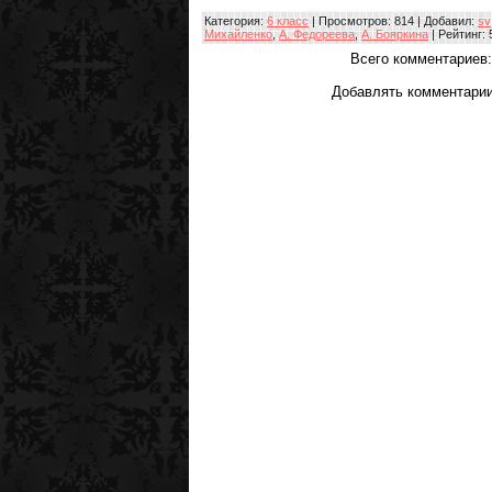
Категория
:
6 класс
|
Просмотров
: 814 |
Добавил
:
sv
Михайленко
,
А. Федореева
,
А. Бояркина
|
Рейтинг
:
Всего комментариев
Добавлять комментарии