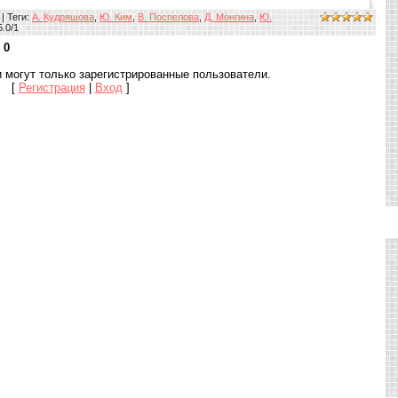
|
Теги
:
А. Кудряшова
,
Ю. Ким
,
В. Поспелова
,
Д. Монгина
,
Ю.
5.0
/
1
:
0
 могут только зарегистрированные пользователи.
[
Регистрация
|
Вход
]