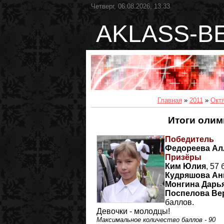
Четверг, 06.08.2026, 13:33
AKLASS-B
Главная
»
2011
»
Окт
Итоги олим
Победитель
Федореева Ал
Призёры
Ким Юлия
, 57
Кудряшова Ан
Монгина Дарь
Поспелова Ве
баллов.
Девочки - молодцы!
Максимальное количество баллов - 90