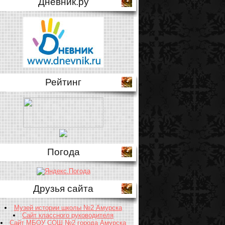
Дневник.ру
Рейтинг
Погода
Друзья сайта
Музей истории школы №2 Амурска
Сайт классного руководителя
Сайт МБОУ СОШ №2 города Амурска