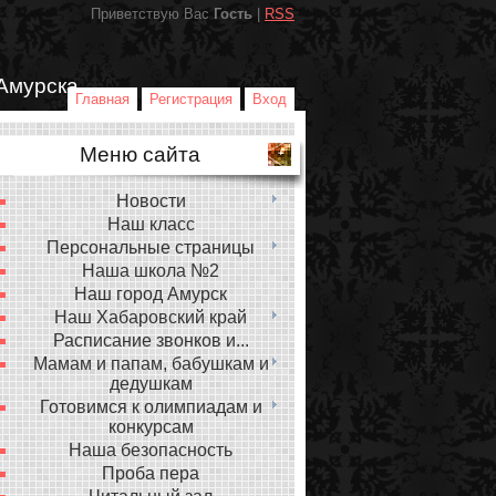
Приветствую Вас
Гость
|
RSS
Амурска
Главная
Регистрация
Вход
Меню сайта
Новости
Наш класс
Персональные страницы
Наша школа №2
Наш город Амурск
Наш Хабаровский край
Расписание звонков и...
Мамам и папам, бабушкам и
дедушкам
Готовимся к олимпиадам и
конкурсам
Наша безопасность
Проба пера