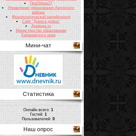
ПроОбраз27
Управление образования Амурского
района
Фразеологический калейдоскоп
Сайт "Дорога добра"
Дневник.ru
Министерство образования
Хабаровского края
Мини-чат
Статистика
Онлайн всего:
1
Гостей:
1
Пользователей:
0
Наш опрос