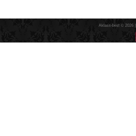
Aklass-best © 2026