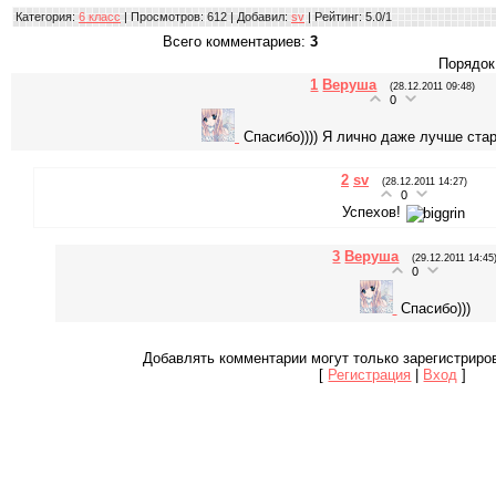
Категория
:
6 класс
|
Просмотров
: 612 |
Добавил
:
sv
|
Рейтинг
:
5.0
/
1
Всего комментариев
:
3
Порядок
1
Веруша
(28.12.2011 09:48)
0
Спасибо)))) Я лично даже лучше стар
2
sv
(28.12.2011 14:27)
0
Успехов!
3
Веруша
(29.12.2011 14:45
0
Спасибо)))
Добавлять комментарии могут только зарегистриро
[
Регистрация
|
Вход
]