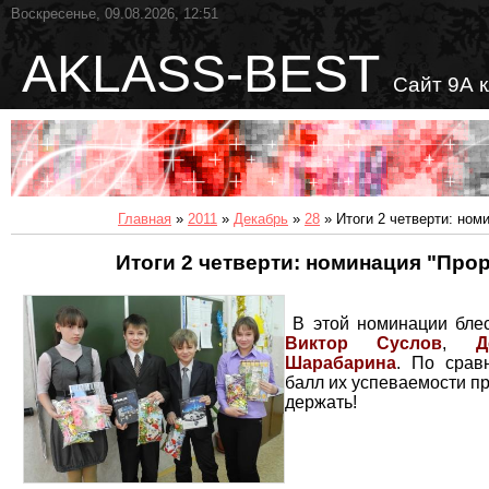
Воскресенье, 09.08.2026, 12:51
AKLASS-BEST
Сайт 9А 
Главная
»
2011
»
Декабрь
»
28
» Итоги 2 четверти: ном
Итоги 2 четверти: номинация "Про
В этой номинации блес
Виктор Суслов
,
Д
Шарабарина
. По срав
балл их успеваемости при
держать!