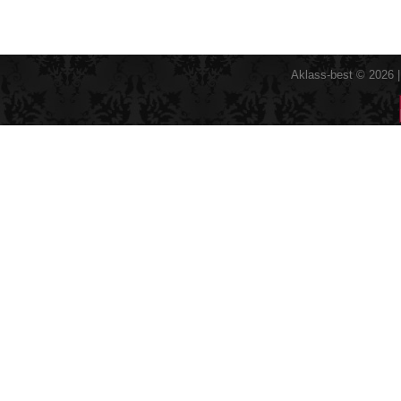
Aklass-best © 2026