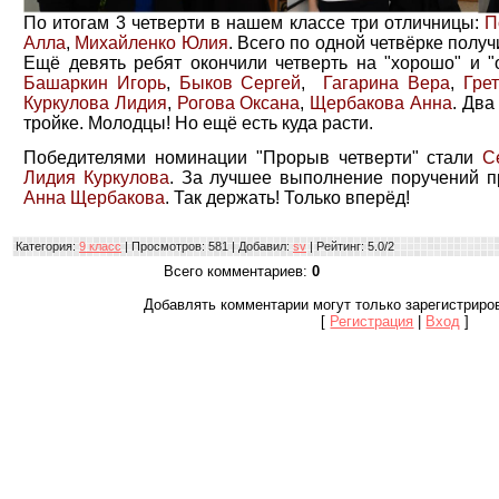
По итогам 3 четверти в нашем классе три отличницы:
П
Алла
,
Михайленко Юлия
. Всего по одной четвёрке полу
Ещё девять ребят окончили четверть на "хорошо" и "
Башаркин Игорь
,
Быков Сергей
,
Гагарина Вера
,
Гре
Куркулова Лидия
,
Рогова Оксана
,
Щербакова Анна
. Два
тройке. Молодцы! Но ещё есть куда расти.
Победителями номинации "Прорыв четверти" стали
С
Лидия Куркулова
. За лучшее выполнение поручений 
Анна Щербакова
. Так держать! Только вперёд!
Категория
:
9 класс
|
Просмотров
: 581 |
Добавил
:
sv
|
Рейтинг
:
5.0
/
2
Всего комментариев
:
0
Добавлять комментарии могут только зарегистриро
[
Регистрация
|
Вход
]