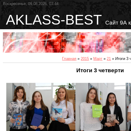
Воскресенье, 09.08.2026, 03:44
AKLASS-BEST
Сайт 9А 
Главная
»
2015
»
Март
»
21
» Итоги 3 
Итоги 3 четверти