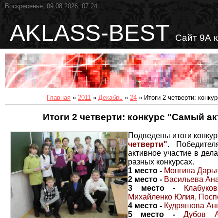
Воскресенье, 09.08.2026, 07:24
AKLASS-BEST
Сайт 9А 
Главная
»
2011
»
Декабрь
»
24
» Итоги 2 четверти: конку
Итоги 2 четверти: конкурс "Самый а
Подведены итоги конку
четверти"
. Победител
активное участие в дела
разных конкурсах.
1 место
-
Монгина Дарь
2 место
-
Васильева Ана
3 место
-
Клабуков
Михайленко Юлия, Посп
4 место
-
Кудряшова Анн
5 место
-
Дубов Ан