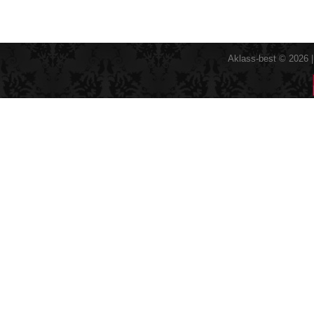
Aklass-best © 2026