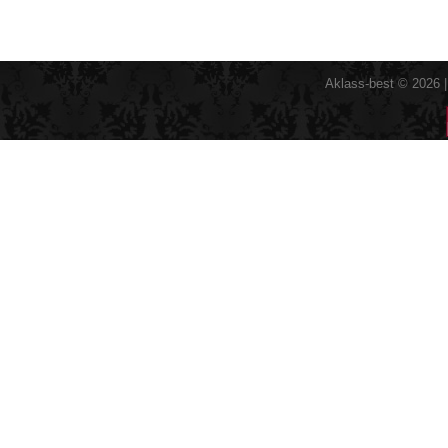
Aklass-best © 2026