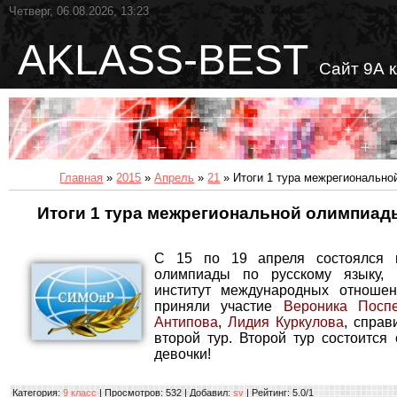
Четверг, 06.08.2026, 13:23
AKLASS-BEST
Сайт 9А 
Главная
»
2015
»
Апрель
»
21
» Итоги 1 тура межрегионально
Итоги 1 тура межрегиональной олимпиад
С 15 по 19 апреля состоялся 
олимпиады по русскому языку, 
институт международных отноше
приняли участие
Вероника Посп
Антипова
,
Лидия Куркулова
, справ
второй тур. Второй тур состоится
девочки!
Категория
:
9 класс
|
Просмотров
: 532 |
Добавил
:
sv
|
Рейтинг
:
5.0
/
1