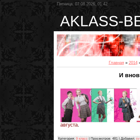
Пятница, 07.08.2026, 01:42
AKLASS-B
Главная
»
2014
И внов
августа
.
Категория
:
9 класс
|
Просмотров
: 481 |
Добавил
:
sv