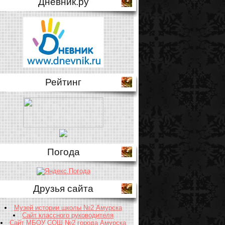
Дневник.ру
Рейтинг
Погода
Друзья сайта
Музей истории школы №2 Амурска
Сайт классного руководителя
Сайт МБОУ СОШ №2 города Амурска