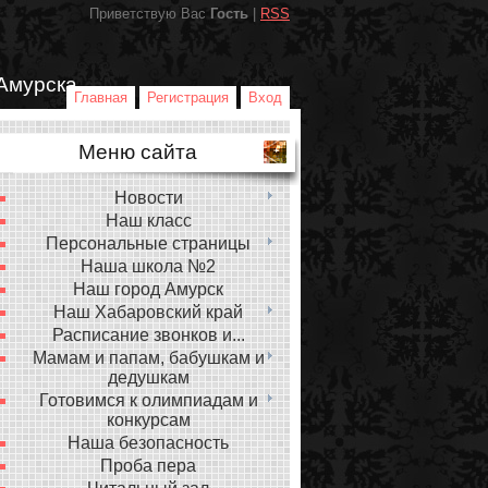
Приветствую Вас
Гость
|
RSS
Амурска
Главная
Регистрация
Вход
Меню сайта
Новости
Наш класс
Персональные страницы
Наша школа №2
Наш город Амурск
Наш Хабаровский край
Расписание звонков и...
Мамам и папам, бабушкам и
дедушкам
Готовимся к олимпиадам и
конкурсам
Наша безопасность
Проба пера