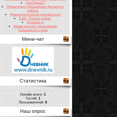
ПроОбраз27
Управление образования Амурского
района
Фразеологический калейдоскоп
Сайт "Дорога добра"
Дневник.ru
Министерство образования
Хабаровского края
Мини-чат
Статистика
Онлайн всего:
1
Гостей:
1
Пользователей:
0
Наш опрос