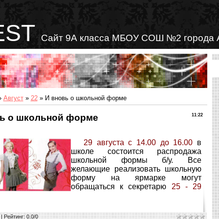
EST
Сайт 9А класса МБОУ СОШ №2 города 
»
Август
»
22
» И вновь о школьной форме
ь о школьной форме
11:22
29 августа с 14.00 до 16.00
в
школе состоится распродажа
школьной формы б/у. Все
желающие реализовать школьную
форму на ярмарке могут
обращаться к секретарю
25 - 29
|
Рейтинг
:
0.0
/
0