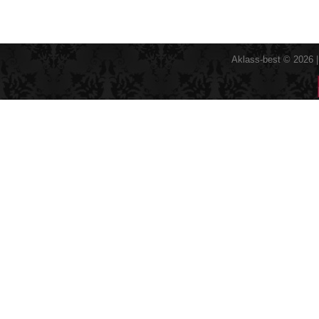
Aklass-best © 2026