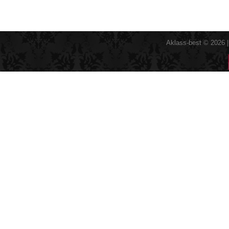
Aklass-best © 2026