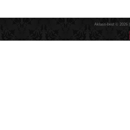
Aklass-best © 2026