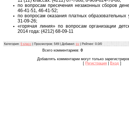
11 (12) классах: (4212) 67-7688, 8-909-824-76-88;
по вопросам пресечения незаконных сборов денеж
46-41-51, 46-41-52;
по вопросам оказания платных образовательных усл
31-09-26;
«горячая линия» по вопросам организации детс
2014 года: (4212) 68-09-11
Категория
:
9 класс
|
Просмотров
: 549 |
Добавил
:
sv
|
Рейтинг
:
0.0
/
0
Всего комментариев
:
0
Добавлять комментарии могут только зарегистриро
[
Регистрация
|
Вход
]