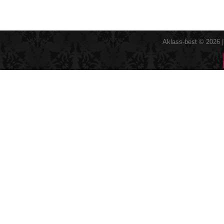
Aklass-best © 2026