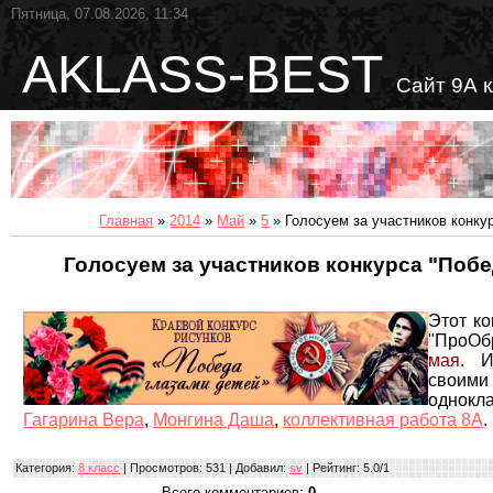
Пятница, 07.08.2026, 11:34
AKLASS-BEST
Сайт 9А 
Главная
»
2014
»
Май
»
5
» Голосуем за участников конку
Голосуем за участников конкурса "Побе
Этот ко
"ПроОб
мая
. И
свои
однокл
Гагарина Вера
,
Монгина Даша
,
коллективная работа 8А
.
Категория
:
8 класс
|
Просмотров
: 531 |
Добавил
:
sv
|
Рейтинг
:
5.0
/
1
Всего комментариев
:
0