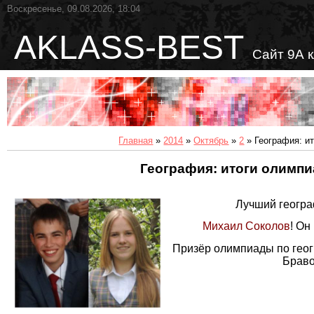
Воскресенье, 09.08.2026, 18:04
AKLASS-BEST
Сайт 9А 
Главная
»
2014
»
Октябрь
»
2
» География: и
География: итоги олимп
Лучший географ
Михаил Соколов
! Он
Призёр олимпиады по гео
Браво