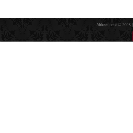
Aklass-best © 2026