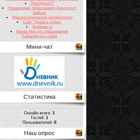
ПроОбраз27
Управление образования Амурского
района
Фразеологический калейдоскоп
Сайт "Дорога добра"
Дневник.ru
Министерство образования
Хабаровского края
Мини-чат
Статистика
Онлайн всего:
1
Гостей:
1
Пользователей:
0
Наш опрос