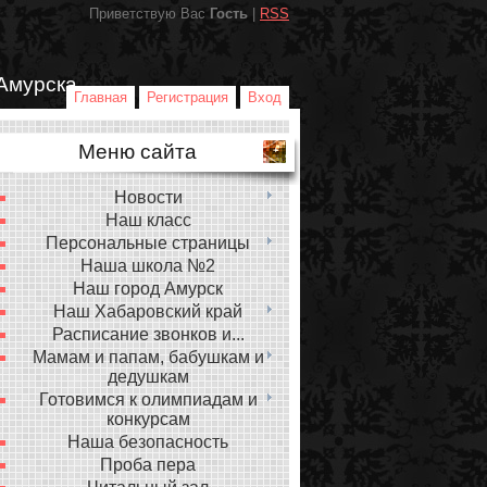
Приветствую Вас
Гость
|
RSS
Амурска
Главная
Регистрация
Вход
Меню сайта
Новости
Наш класс
Персональные страницы
Наша школа №2
Наш город Амурск
Наш Хабаровский край
Расписание звонков и...
Мамам и папам, бабушкам и
дедушкам
Готовимся к олимпиадам и
конкурсам
Наша безопасность
Проба пера