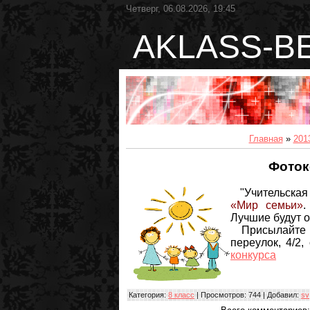
Четверг, 06.08.2026, 19:45
AKLASS-B
Главная
»
201
Фоток
"Учительская 
«Мир семьи»
.
Лучшие будут о
Присылайте с
переулок, 4/2,
конкурса
Категория
:
8 класс
|
Просмотров
: 744 |
Добавил
:
sv