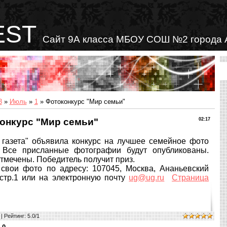
EST
Сайт 9А класса МБОУ СОШ №2 города 
3
»
Июль
»
1
» Фотоконкурс "Мир семьи"
онкурс "Мир семьи"
02:17
газета" объявила конкурс на лучшее семейное фото
 Все присланные фотографии будут опубликованы.
тмечены. Победитель получит приз.
вои фото по адресу: 107045, Москва, Ананьевский
 стр.1 или на электронную почту
ug@ug.ru
Страница
|
Рейтинг
:
5.0
/
1