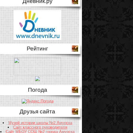
Дневник.ру
Рейтинг
Погода
Друзья сайта
Музей истории школы №2 Амурска
Сайт классного руководителя
Сайт МБОУ СОШ №2 города Амурска