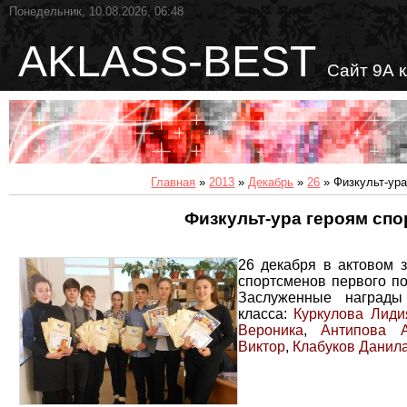
Понедельник, 10.08.2026, 06:48
AKLASS-BEST
Сайт 9А 
Главная
»
2013
»
Декабрь
»
26
» Физкульт-ура
Физкульт-ура героям спо
26 декабря в актовом 
спортсменов первого по
Заслуженные награды
класса:
Куркулова Лиди
Вероника
,
Антипова 
Виктор
,
Клабуков Данил