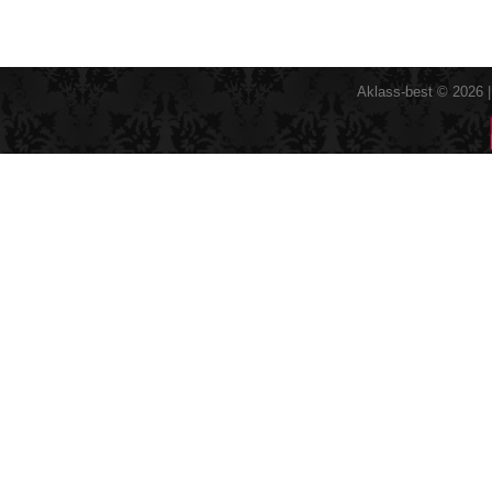
Aklass-best © 2026