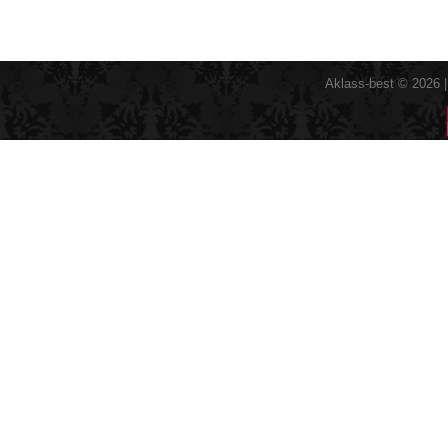
Aklass-best © 2026