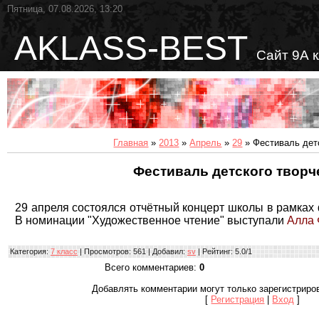
Пятница, 07.08.2026, 13:20
AKLASS-BEST
Сайт 9А 
Главная
»
2013
»
Апрель
»
29
» Фестиваль дет
Фестиваль детского творч
29 апреля состоялся отчётный концерт школы в рамках 
В номинации "Художественное чтение" выступали
Алла
Категория
:
7 класс
|
Просмотров
: 561 |
Добавил
:
sv
|
Рейтинг
:
5.0
/
1
Всего комментариев
:
0
Добавлять комментарии могут только зарегистриро
[
Регистрация
|
Вход
]