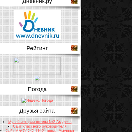
Дневник.ру
Рейтинг
Погода
Друзья сайта
Музей истории школы №2 Амурска
Сайт классного руководителя
Сайт МБОУ СОШ №2 города Амурска