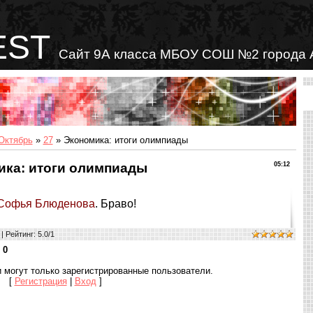
EST
Сайт 9А класса МБОУ СОШ №2 города 
Октябрь
»
27
» Экономика: итоги олимпиады
ика: итоги олимпиады
05:12
Софья Блюденова
. Браво!
|
Рейтинг
:
5.0
/
1
:
0
 могут только зарегистрированные пользователи.
[
Регистрация
|
Вход
]