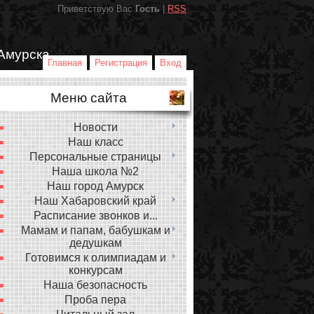
Приветствую Вас
Гость
|
RSS
Амурска
Главная
Регистрация
Вход
Меню сайта
Новости
Наш класс
Персональные страницы
Наша школа №2
Наш город Амурск
Наш Хабаровский край
Расписание звонков и...
Мамам и папам, бабушкам и
дедушкам
Готовимся к олимпиадам и
конкурсам
Наша безопасность
Проба пера