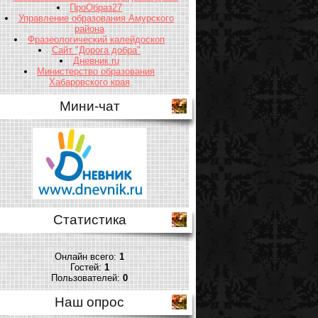
ПроОбраз27
Управление образования Амурского
района
Фразеологический калейдоскоп
Сайт "Дорога добра"
Дневник.ru
Министерство образования
Хабаровского края
Мини-чат
Статистика
Онлайн всего:
1
Гостей:
1
Пользователей:
0
Наш опрос