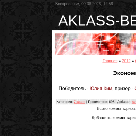
Воскресенье, 09.08.2026, 12:56
AKLASS-B
Главная
»
2012
»
Эконом
Победитель -
Юлия
Ким
, призёр -
Категория
:
7 класс
|
Просмотров
: 698 |
Добавил
:
sv
Всего комментариев
Добавлять комментарии