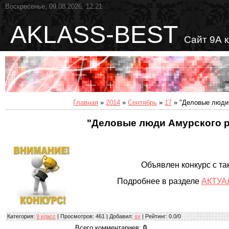
Воскресенье, 09.08.2026, 12:21
AKLASS-BEST
Сайт 9А 
Главная
»
2014
»
Сентябрь
»
17
» "Деловые люди
"Деловые люди Амурского 
Объявлен конкурс с та
Подробнее в разделе
АКТУА
Категория
:
9 класс
|
Просмотров
: 461 |
Добавил
:
sv
|
Рейтинг
:
0.0
/
0
Всего комментариев
:
0