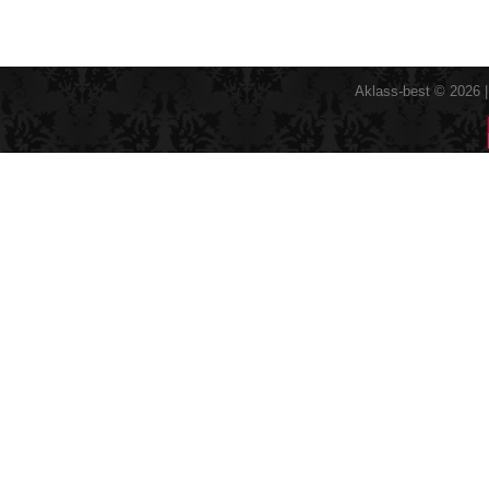
Aklass-best © 2026