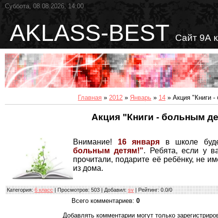
Суббота, 08.08.2026, 14:00
AKLASS-BEST
Сайт 9А 
Главная
»
2012
»
Январь
»
14
» Акция "Книги -
Акция "Книги - больным де
Внимание!
16 января
в школе буд
больным детям!"
. Ребята, если у в
прочитали, подарите её ребёнку, не 
из дома.
Категория
:
6 класс
|
Просмотров
: 503 |
Добавил
:
sv
|
Рейтинг
:
0.0
/
0
Всего комментариев
:
0
Добавлять комментарии могут только зарегистриро