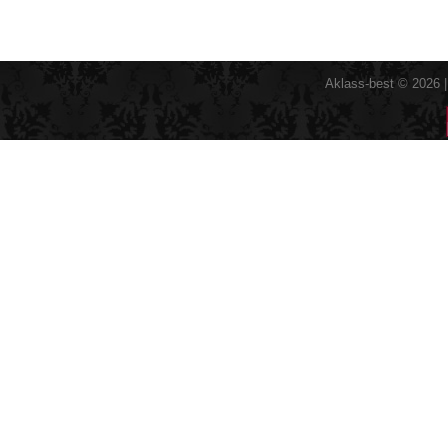
Aklass-best © 2026