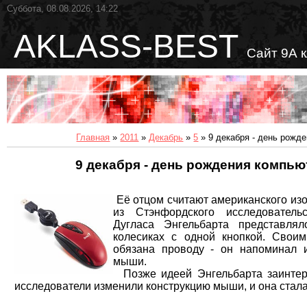
Суббота, 08.08.2026, 14:22
AKLASS-BEST
Сайт 9А 
Главная
»
2011
»
Декабрь
»
5
» 9 декабря - день рожд
9 декабря - день рождения компь
Её отцом считают американского из
из Стэнфордского исследовательс
Дугласа Энгельбарта представля
колесиках с одной кнопкой. Сво
обязана проводу - он напоминал 
мыши.
Позже идеей Энгельбарта заинтер
исследователи изменили конструкцию мыши, и она стал