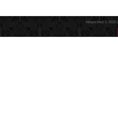
Aklass-best © 2026