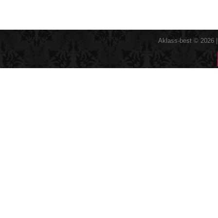
Aklass-best © 2026