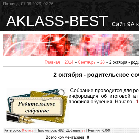
Пятница, 07.08.2026, 02:26
AKLASS-BEST
Сайт 9А 
Главная
»
2014
»
Сентябрь
»
28
» 2 октября - ро
2 октября - родительское с
Собрание проводится для род
информация об итоговой ат
профиля обучения. Начало -
1
Категория
:
9 класс
|
Просмотров
: 482 |
Добавил
:
sv
|
Рейтинг
:
0.0
/
0
Всего комментариев
:
0