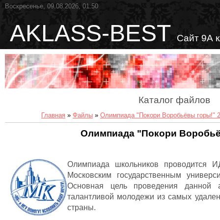
Воскресенье, 09.08.2026, 01:50
AKLASS-BEST
Сайт 9А 
Каталог файлов
Главная
»
Файлы
»
Олимпиада "Покори Воробьёвы горы!" 2
Олимпиада "Покори Воробьё
Олимпиада школьников проводится И
Московским государственным универс
Основная цель проведения данной 
талантливой молодежи из самых удале
страны.