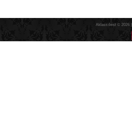
Aklass-best © 2026