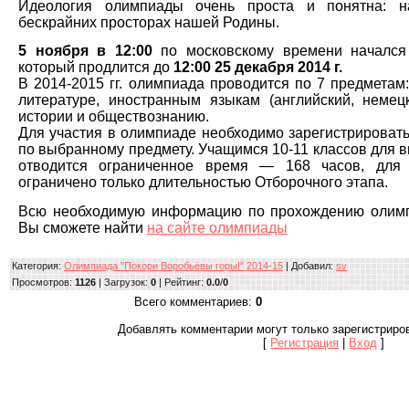
Идеология олимпиады очень проста и понятна: 
бескрайних просторах нашей Родины.
5 ноября в 12:00
по московскому времени начался
который продлится до
12:00 25 декабря 2014 г.
В 2014-2015 гг. олимпиада проводится по 7 предметам:
литературе, иностранным языкам (английский, немец
истории и обществознанию.
Для участия в олимпиаде необходимо зарегистрировать
по выбранному предмету. Учащимся 10-11 классов для 
отводится ограниченное время — 168 часов, для
ограничено только длительностью Отборочного этапа.
Всю необходимую информацию по прохождению олимп
Вы сможете найти
на сайте олимпиады
Категория
:
Олимпиада "Покори Воробьёвы горы!" 2014-15
|
Добавил
:
sv
Просмотров
:
1126
|
Загрузок
:
0
|
Рейтинг
:
0.0
/
0
Всего комментариев
:
0
Добавлять комментарии могут только зарегистриро
[
Регистрация
|
Вход
]