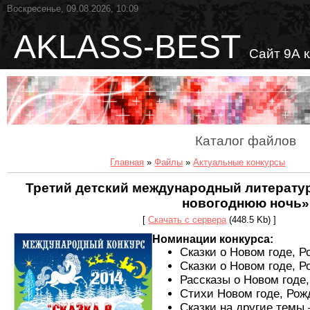
Воскресенье, 09.08.2026, 10:09
AKLASS-BEST
Сайт 9А 
Каталог файлов
Главная
»
Файлы
»
Актуальные конкурсы
Третий детский международный литератур
новогоднюю ночь»
[
Скачать с сервера
(448.5 Kb) ]
Номинации конкурса:
Сказки о Новом годе, 
Сказки о Новом годе, 
Рассказы о Новом годе
Стихи Новом годе, Рож
Сказки на другие темы