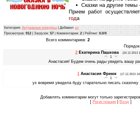
Сказки на другие темы
Прием работ осуществляе
год
а
Категория
:
Актуальные конкурсы
|
Добавил
:
sv
Просмотров
:
912
|
Загрузок
:
57
|
Комментарии
:
2
|
Рейтинг
:
0.0
/
0
Всего комментариев
:
2
Порядок
2
Екатерина Пашкова
(24.12.2013 1
1
Анастасия! Будем очень рады увидеть вашу ра
1
Анастасия Фреюк
(17.12.2013 14
1
ух вовремя увидела буду старательно писать сказочку
Добавлять комментарии могут только зарегистриро
[
Регистрация
|
Вход
]