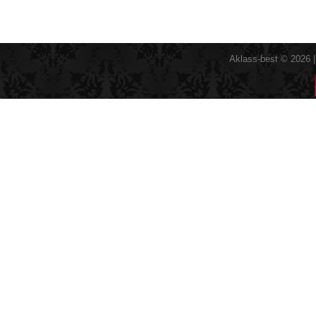
Aklass-best © 2026