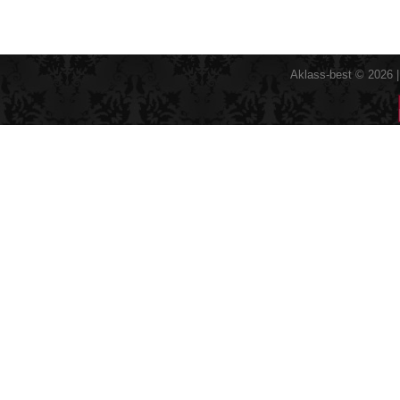
Aklass-best © 2026