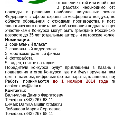
отношение к той или иной про
В работах необходимо отр
подходы к решению наиболее актуальных эколог
Федерации в сфере охраны атмосферного воздуха, во
области обращения с отходами производства и пот
экологического воспитания и образования подрастающе
Участниками Конкурса могут быть граждане Российск
возрасте до 35 лет (отдельные авторы и авторские колле
Номинации:
1. социальный плакат
2. социальный видеоролик
3. короткометражный фильм
4. фоторабота
5. видео, снятое на гаджет
Победители конкурса будут приглашены в Казань
подведения итогов Конкурса, где им будут вручены па
(экшн - камеры, цифровые фотоаппараты, планшеты, ноу
Работы принимаются
до 1 ноября 2014 года
п
ecokonkurs@tatar.ru
Контакты:
Валиуллин Дамир Фаргатович
Телефон: (843) 267-68-11
E-Mail: Damir.Valiullin@tatar.ru
Лобашова Мария Сергеевна
Телефон: (843) 267-68-11