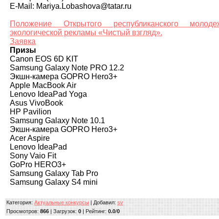
E-Mail: Mariya.Lobashova@tatar.ru
Положение Открытого республиканского молоде
экологической рекламы «Чистый взгляд».
Заявка
Призы
Canon EOS 6D KIT
Samsung Galaxy Note PRO 12.2
Экшн-камера GOPRO Hero3+
Apple MacBook Air
Lenovo IdeaPad Yoga
Asus VivoBook
HP Pavilion
Samsung Galaxy Note 10.1
Экшн-камера GOPRO Hero3+
Acer Aspire
Lenovo IdeaPad
Sony Vaio Fit
GoPro HERO3+
Samsung Galaxy Tab Pro
Samsung Galaxy S4 mini
Категория
:
Актуальные конкурсы
|
Добавил
:
sv
Просмотров
:
866
|
Загрузок
:
0
|
Рейтинг
:
0.0
/
0