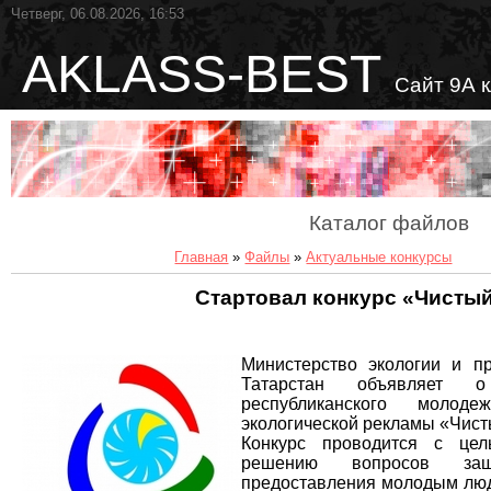
Четверг, 06.08.2026, 16:53
AKLASS-BEST
Сайт 9А 
Каталог файлов
Главная
»
Файлы
»
Актуальные конкурсы
Стартовал конкурс «Чистый
Министерство экологии и п
Татарстан объявляет 
республиканского молоде
экологической рекламы «Чист
Конкурс проводится с це
решению вопросов за
предоставления молодым люд