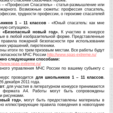
сказка о спасении сказочных героев.
в
– «Профессия Спасатель» - статья-размышление или
ожарного. Возможные сюжеты: профессия спасатель,
офессии, трудности профессии, о героизме спасателей
ьников 1 – 11 классов
- «Юный спасатель: как мне
йную ситуацию».
я «Безопасный новый год».
К участию в конкурсе
ые в любой изобразительной форме. Представленные
правила пожарной безопасности при использовании
дних украшений, пиротехники.
ены итоги по трем призовым местам. Все работы будут
езопасности МЧС России
http://www.spas-extreme.ru/
ожно следующими способами:
://www.spas-extreme.ru/
вного управления МЧС России по вашему субъекту с
онкурс проводится
для школьников 1 – 11 классов
.
26 декабря 2011 года.
от
: для участия в литературном конкурсе принимаются
 формата А4. Работы могут быть сопровождены
и рисунками.
овый год»
, могут быть предоставлены материалы в
дно иллюстрирующие правила поведения в новогодние