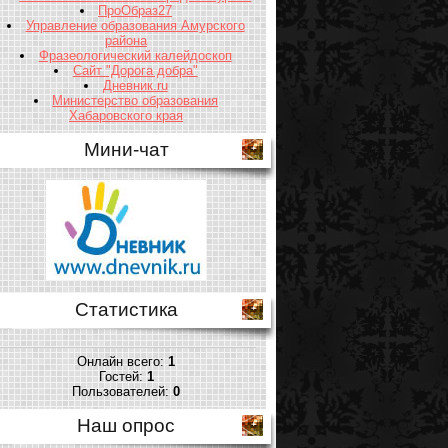
ПроОбраз27
Управление образования Амурского
района
Фразеологический калейдоскоп
Сайт "Дорога добра"
Дневник.ru
Министерство образования
Хабаровского края
Мини-чат
Статистика
Онлайн всего:
1
Гостей:
1
Пользователей:
0
Наш опрос