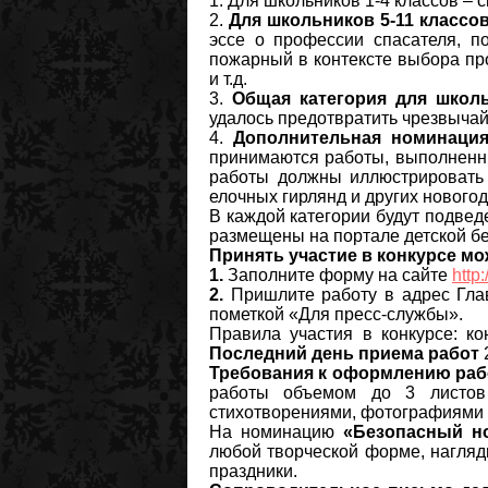
1. Для школьников 1-4 классов – 
2.
Для школьников 5-11 классо
эссе о профессии спасателя, п
пожарный в контексте выбора пр
и т.д.
3.
Общая категория для школ
удалось предотвратить чрезвыча
4.
Дополнительная номинаци
принимаются работы, выполненн
работы должны иллюстрировать 
елочных гирлянд и других нового
В каждой категории будут подвед
размещены на портале детской б
Принять участие в конкурсе м
1.
Заполните форму на сайте
http
2.
Пришлите работу в адрес Гла
пометкой «Для пресс-службы».
Правила участия в конкурсе: к
Последний день приема работ
Требования к оформлению раб
работы объемом до 3 листов
стихотворениями, фотографиями 
На номинацию
«Безопасный н
любой творческой форме, нагля
праздники.