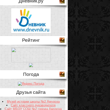
Дневник.ру
Рейтинг
Погода
Друзья сайта
Музей истории школы №2 Амурска
Сайт классного руководителя
Сайт МБОУ СОШ №2 города Амурска