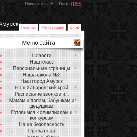
Приветствую Вас
Гость
|
RSS
Амурска
Главная
Регистрация
Вход
Меню сайта
Новости
Наш класс
Персональные страницы
Наша школа №2
Наш город Амурск
Наш Хабаровский край
Расписание звонков и...
Мамам и папам, бабушкам и
дедушкам
Готовимся к олимпиадам и
конкурсам
Наша безопасность
Проба пера