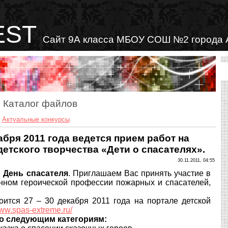
EST
Сайт 9А класса МБОУ СОШ №2 города 
Каталог файлов
»
Актуальные конкурсы
абря 2011 года ведется прием работ на
етского творчества «Дети о спасателях».
30.11.2011, 04:55
я
День спасателя
. Приглашаем Вас принять участие в
нном героической профессии пожарных и спасателей,
оится 27 – 30 декабря 2011 года на портале детской
www.spas-extreme.ru/
о следующим категориям: