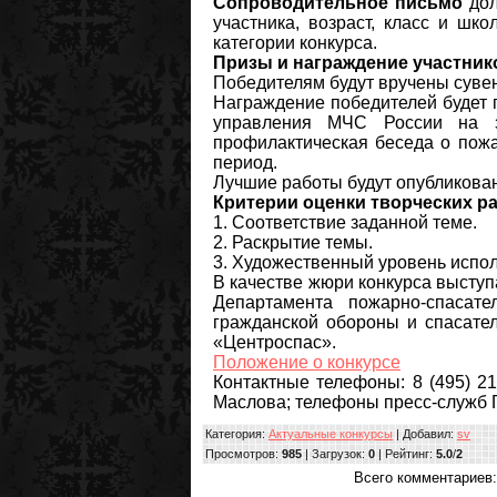
Сопроводительное письмо
дол
участника, возраст, класс и шк
категории конкурса.
Призы и награждение участник
Победителям будут вручены суве
Награждение победителей будет 
управления МЧС России на з
профилактическая беседа о пожа
период.
Лучшие работы будут опубликова
Критерии оценки творческих ра
1. Соответствие заданной теме.
2. Раскрытие темы.
3. Художественный уровень испол
В качестве жюри конкурса высту
Департамента пожарно-спасат
гражданской обороны и спасате
«Центроспас».
Положение о конкурсе
Контактные телефоны: 8 (495) 
Маслова; телефоны пресс-служб 
Категория
:
Актуальные конкурсы
|
Добавил
:
sv
Просмотров
:
985
|
Загрузок
:
0
|
Рейтинг
:
5.0
/
2
Всего комментариев