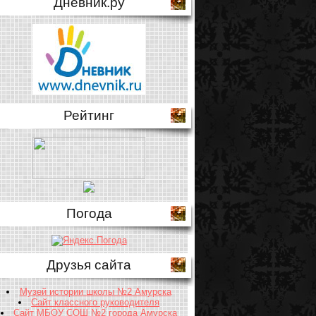
Дневник.ру
Рейтинг
Погода
Друзья сайта
Музей истории школы №2 Амурска
Сайт классного руководителя
Сайт МБОУ СОШ №2 города Амурска