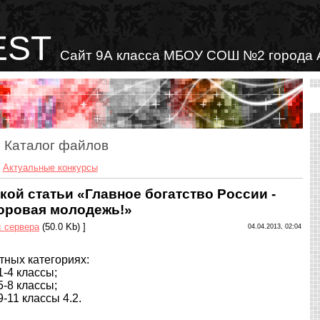
EST
Сайт 9А класса МБОУ СОШ №2 города 
Каталог файлов
»
Актуальные конкурсы
кой статьи «Главное богатство России -
оровая молодежь!»
с сервера
(50.0 Kb) ]
04.04.2013, 02:04
тных категориях:
1-4 классы;
5-8 классы;
9-11 классы 4.2.