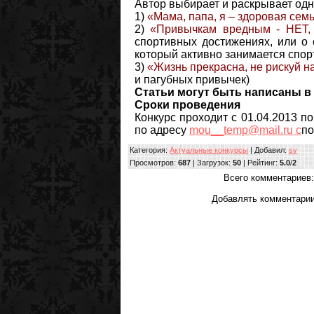
Автор выбирает и раскрывает одн
1)
«Мама, папа, я – здоровая сем
2)
«Привычкам вредным - НЕТ,
спортивных достижениях, или о 
который активно занимается спор
3)
«Жизнь прекрасна, не рискуй н
и пагубных привычек)
Статьи могут быть написаны в
Сроки проведения
Конкурс проходит с 01.04.2013 п
по адресу
mou__temp@mail.ru с
по
Категория
:
Актуальные конкурсы
|
Добавил
:
sv
Просмотров
:
687
|
Загрузок
:
50
|
Рейтинг
:
5.0
/
2
Всего комментариев
Добавлять комментарии