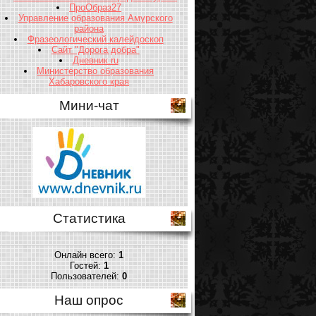
ПроОбраз27
Управление образования Амурского
района
Фразеологический калейдоскоп
Сайт "Дорога добра"
Дневник.ru
Министерство образования
Хабаровского края
Мини-чат
Статистика
Онлайн всего:
1
Гостей:
1
Пользователей:
0
Наш опрос