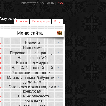
Приветствую Вас
Гость
|
RSS
Амурска
Главная
Регистрация
Вход
Меню сайта
Новости
Наш класс
Персональные страницы
Наша школа №2
Наш город Амурск
Наш Хабаровский край
Расписание звонков и...
Мамам и папам, бабушкам и
дедушкам
Готовимся к олимпиадам и
конкурсам
Наша безопасность
Проба пера