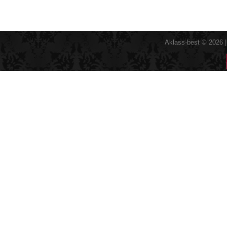
Aklass-best © 2026