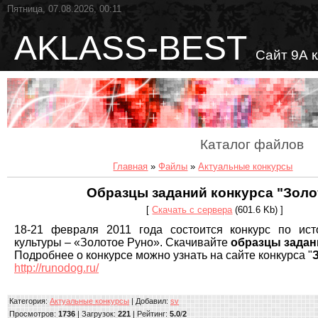
Пятница, 07.08.2026, 00:11
AKLASS-BEST
Сайт 9А 
Каталог файлов
Главная
»
Файлы
»
Актуальные конкурсы
Образцы заданий конкурса "Золо
[
Скачать с сервера
(601.6 Kb) ]
18-21 февраля 2011 года состоится конкурс по ис
культуры – «Золотое Руно». Скачивайте
образцы зада
Подробнее о конкурсе можно узнать на сайте конкурса "
http://runodog.ru/
Категория
:
Актуальные конкурсы
|
Добавил
:
sv
Просмотров
:
1736
|
Загрузок
:
221
|
Рейтинг
:
5.0
/
2