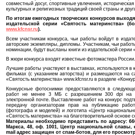
совместный досуг, спортивные увлечения, историческая
культурных и религиозных традиций своей страны и других
По итогам ежегодных творческих конкурсов выходя
издательской серии «Святость материнства» (б
www.kfcnsr.ru
).
Всем участникам конкурса, чьи работы войдут в издат
авторские экземпляры, дипломы. Участникам, чьи работ
номинации, будут высланы книги из издательской серии 
В жюри конкурса входят известные фотомастера России
Лучшие работы участвуют в выставках, используются в к
фильмах (c указанием авторства) и размещаются на 
«Святость материнства» www.kfcnsr.ru в разделе «Конку
Конкурсные фотоснимки предоставляются в следующ
работ не менее 3 МБ с разрешением 300 dpi на 
электронной почте. Выставление работ на конкурс подт
передачу организаторам прав на публикацию рабо
(фотографа и моделей) и логотипа «Центр националь
«Святость материнства» на благотворительной основе с
Материалы необходимо представить по адресу: 6600
Маркса, 48, оф. 1001, Центр национальной славы, 
mail адрес защищен от спам-ботов, для его просмот