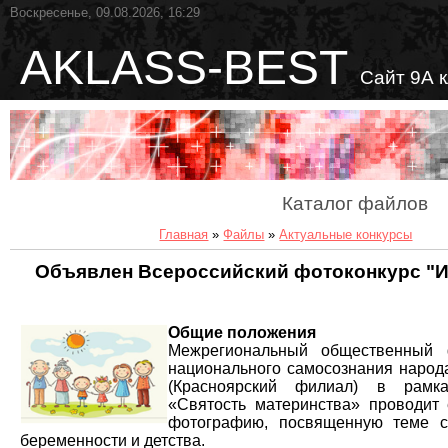
Воскресенье, 09.08.2026, 16:29
AKLASS-BEST
Сайт 9А 
Каталог файлов
Главная
»
Файлы
»
Актуальные конкурсы
Объявлен Всероссийский фотоконкурс "И
Общие положения
Межрегиональный общественный 
национального самосознания народ
(Красноярский филиал) в рамк
«Святость материнства» проводит
фотографию, посвященную теме се
беременности и детства.