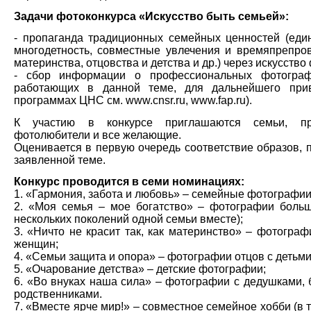
Задачи фотоконкурса «Искусство быть семьей»:
- пропаганда традиционных семейных ценностей (еди
многодетность, совместные увлечения и времяпрепров
материнства, отцовства и детства и др.) через искусств
- сбор информации о профессиональных фотограф
работающих в данной теме, для дальнейшего при
программах ЦНС см. www.cnsr.ru, www.fap.ru).
К участию в конкурсе приглашаются семьи, пр
фотолюбители и все желающие.
Оценивается в первую очередь соответствие образов, 
заявленной теме.
Конкурс проводится в семи номинациях:
1. «Гармония, забота и любовь» – семейные фотографии 
2. «Моя семья – мое богатство» – фотографии больш
нескольких поколений одной семьи вместе);
3. «Ничто не красит так, как материнство» – фотогр
женщин;
4. «Семьи защита и опора» – фотографии отцов с детьми
5. «Очарование детства» – детские фотографии;
6. «Во внуках наша сила» – фотографии с дедушками,
родственниками.
7. «Вместе ярче мир!» – совместное семейное хобби (в 