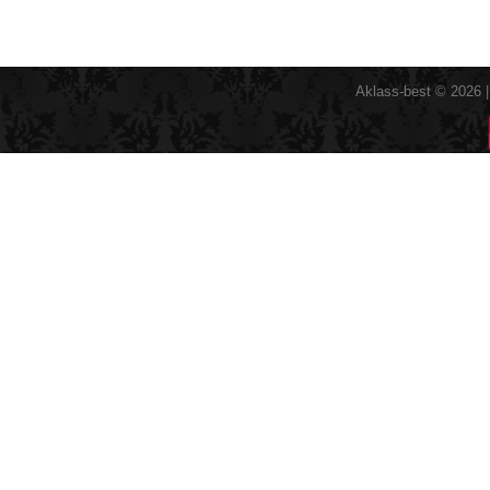
Aklass-best © 2026