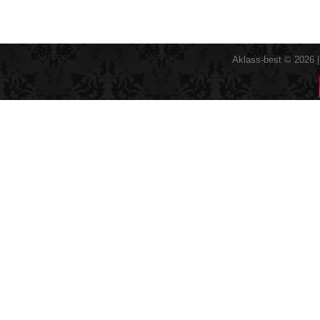
Aklass-best © 2026