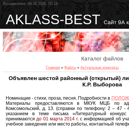
Воскресенье, 09.08.2026, 00:19
AKLASS-BEST
Сайт 9А 
Каталог файлов
Главная
»
Файлы
»
Актуальные конкурсы
Объявлен шестой районный (открытый) ли
К.Р. Выборова
Номинации - стихи, проза, песня. Подробности в
ПОЛОЖ
Материалы предоставляются в МКУК МЦБ по адре
Комсомольский, д. 13. (справки по телефону: 2 – 47 - 4
указанием в теме письма «Литературный конкурс
принимаются
до 01 марта 2014 г.
с информацией об учас
учебное заведение или место работы, контактный телефо