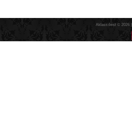
Aklass-best © 2026