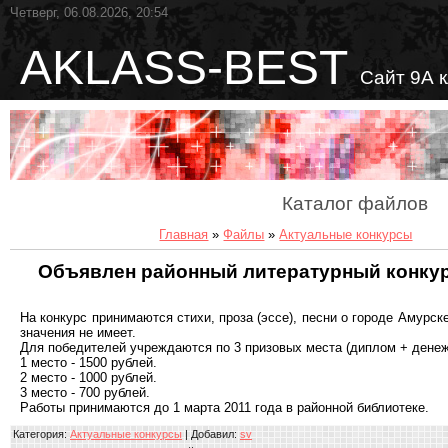
Четверг, 06.08.2026, 20:54
AKLASS-BEST
Сайт 9А 
Каталог файлов
Главная
»
Файлы
»
Актуальные конкурсы
Объявлен районный литературный конкур
На конкурс принимаются стихи, проза (эссе), песни о городе Амурск
значения не имеет.
Для победителей учреждаются по 3 призовых места (диплом + денеж
1 место - 1500 рублей.
2 место - 1000 рублей.
3 место - 700 рублей.
Работы принимаются до 1 марта 2011 года в районной библиотеке.
Категория
:
Актуальные конкурсы
|
Добавил
:
sv