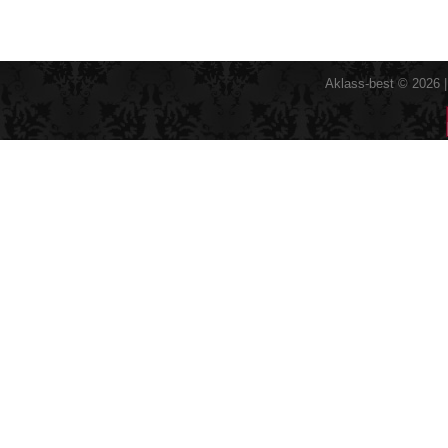
Aklass-best © 2026