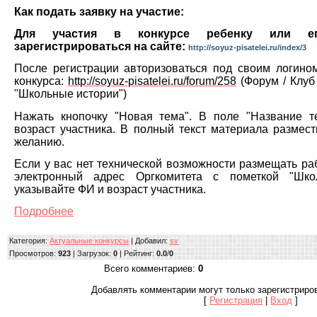
Как подать заявку на участие:
Для участия в конкурсе ребенку или ег
зарегистрироваться на сайте:
http://soyuz-pisatelei.ru/index/3
После регистрации авторизоваться под своим логино
конкурса:
http://soyuz-pisatelei.ru/forum/258
(Форум / Клуб 
"Школьные истории")
Нажать кнопочку "Новая тема". В поле "Название 
возраст участника. В полный текст материала размест
желанию.
Если у вас нет технической возможности размещать ра
электронный адрес Оргкомитета с пометкой "Шко
указывайте ФИ и возраст участника.
Подробнее
Категория
:
Актуальные конкурсы
|
Добавил
:
sv
Просмотров
:
923
|
Загрузок
:
0
|
Рейтинг
:
0.0
/
0
Всего комментариев
:
0
Добавлять комментарии могут только зарегистриро
[
Регистрация
|
Вход
]