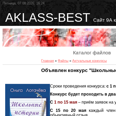
Пятница, 07.08.2026, 16:24
AKLASS-BEST
Сайт 9А 
Каталог файлов
Главная
»
Файлы
»
Актуальные конкурсы
Объявлен конкурс "Школьны
Сроки проведения конкурса:
с 1 
Конкурс будет проходить в два
С
1 по 15 мая
– приём заявок на 
С 15 по 20 мая
каждый член
объективный отзыв.