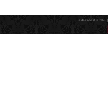
Aklass-best © 2026