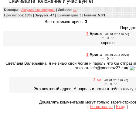
Скачивайте положение и участвуйте!
Категория
:
Актуальные конкурсы
|
Добавил
:
sv
Просмотров
:
1335
|
Загрузок
:
47
|
Комментарии
:
3
|
Рейтинг
:
5.0
/
1
Всего комментариев
:
3
Порядок
3
Арина
(08.01.2014 07:55)
0
хорошо
1
Арина
(08.01.2014 07:21)
0
Светлана Валерьевна, я не знаю свой логин и пароль что бы отправит
открыть info@proobraz27.ru=(
2
sv
(08.01.2014 07:46)
0
Это почтовый адрес. А пароль и логин я тебе в личку
Добавлять комментарии могут только зарегистриро
[
Регистрация
|
Вход
]