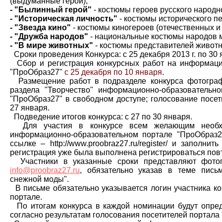
(выдуманные герои);
- "Былинный герой"
- костюмы героев русского народн
- "Историческая личность"
- костюмы исторического п
- "Звезда кино"
- костюмы киногероев (отечественных и
- "Дружба народов"
- национальные костюмы народов 
- "В мире животных"
- костюмы представителей животн
Сроки проведения Конкурса: с 25 декабря 2013 г. по 30 я
Сбор и регистрация конкурсных работ на информаци
"ПроОбраз27"
с 25 декабря по 10 января
.
Размещение работ в подразделе конкурса фотограф
раздела "Творчество" информационно-образовательно
"ПроОбраз27" в свободном доступе; голосование посет
27 января.
Подведение итогов конкурса: с 27 по 30 января.
Для участия в конкурсе всем желающим необход
информационно-образовательном портале "ПроОбраз27
ссылке – http://www.proobraz27.ru/register/ и заполни
регистрация уже была выполнена регистрироваться повт
Участники в указанные сроки представляют фотог
info@proobraz27.ru
, обязательно указав в теме пись
снежной моды".
В письме обязательно указывается логин участника ко
портале.
По итогам конкурса в каждой номинации будут опре
согласно результатам голосования посетителей портала