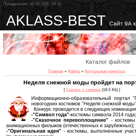
Понедельник, 10.08.2026, 09:31
AKLASS-BEST
Сайт 9А 
Каталог файлов
Главная
»
Файлы
»
Актуальные конкурсы
Неделя снежной моды пройдет на пор
[
Скачать с сервера
(19.5 Kb) ]
Информационно-образовательный портал "
новогодних костюмов "Неделя снежной моды"
Конкурс проводится в следующих номинация
-"Символ года"-
костюмы символа 2014 года;
-"Сказочное перевоплощение"
- костюмы 
анимационных фильмов (отечественных и зарубежных);
-"Оригинальная идея"
- костюмы, выполненные учас