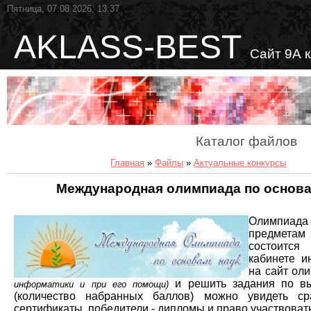
Пятница, 07.08.2026, 13:37
AKLASS-BEST
Сайт 9А 
Каталог файлов
Главная
»
Файлы
»
Актуальные конкурсы
Международная олимпиада по основа
Олимпиада
предметам 
состоитс
кабинете и
на сайт о
и решить задания по вы
информатики и при его помощи)
(количество набранных баллов) можно увидеть ср
сертификаты, победители - дипломы и право участвовать