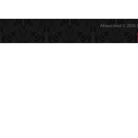
Aklass-best © 2026