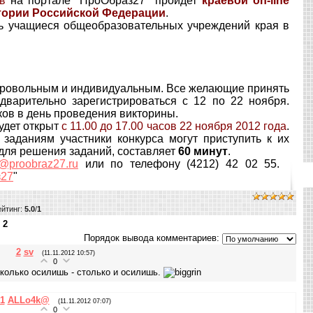
в
на портале "ПроОбраз27" пройдет
краевой on-line
тории Российской Федерации
.
ть учащиеся общеобразовательных учреждений края в
бровольным и индивидуальным. Все желающие принять
дварительно зарегистрироваться с 12 по 22 ноября.
ков в день проведения викторины.
удет открыт
с 11.00 до 17.00 часов 22 ноября 2012 года
.
заданиям участники конкурса могут приступить к их
для решения заданий, составляет
60 минут
.
o@proobraz27.ru
или по телефону (4212) 42 02 55.
з27
"
ейтинг
:
5.0
/
1
:
2
Порядок вывода комментариев:
2
sv
(11.11.2012 10:57)
0
Сколько осилишь - столько и осилишь.
1
АLLo4k@
(11.11.2012 07:07)
0