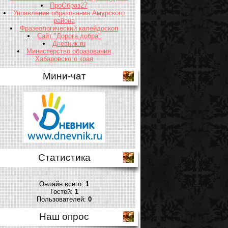
ПроОбраз27
Управление образования Амурского
района
Фразеологический калейдоскоп
Сайт "Дорога добра"
Дневник.ru
Министерство образования
Хабаровского края
Мини-чат
Статистика
Онлайн всего:
1
Гостей:
1
Пользователей:
0
Наш опрос