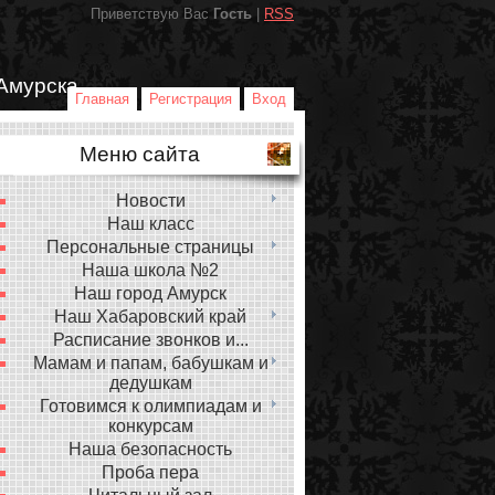
Приветствую Вас
Гость
|
RSS
Амурска
Главная
Регистрация
Вход
Меню сайта
Новости
Наш класс
Персональные страницы
Наша школа №2
Наш город Амурск
Наш Хабаровский край
Расписание звонков и...
Мамам и папам, бабушкам и
дедушкам
Готовимся к олимпиадам и
конкурсам
Наша безопасность
Проба пера