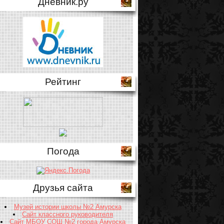
Дневник.ру
Рейтинг
Погода
Друзья сайта
Музей истории школы №2 Амурска
Сайт классного руководителя
Сайт МБОУ СОШ №2 города Амурска