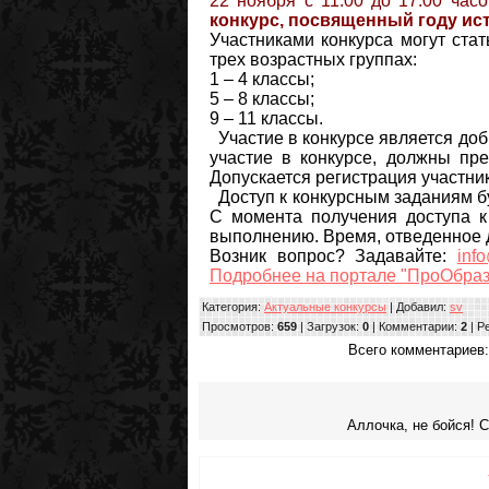
22 ноября с 11.00 до 17.00 часо
конкурс, посвященный году ис
Участниками конкурса могут ста
трех возрастных группах:
1 – 4 классы;
5 – 8 классы;
9 – 11 классы.
Участие в конкурсе является до
участие в конкурсе, должны пре
Допускается регистрация участни
Доступ к конкурсным заданиям б
С момента получения доступа к 
выполнению. Время, отведенное 
Возник вопрос? Задавайте:
inf
Подробнее на портале "ПроОбра
Категория
:
Актуальные конкурсы
|
Добавил
:
sv
Просмотров
:
659
|
Загрузок
:
0
|
Комментарии
:
2
|
Р
Всего комментариев
Аллочка, не бойся! 