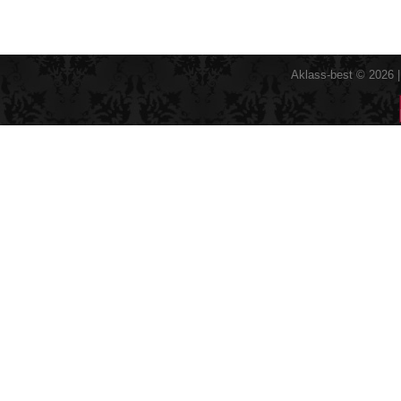
Aklass-best © 2026