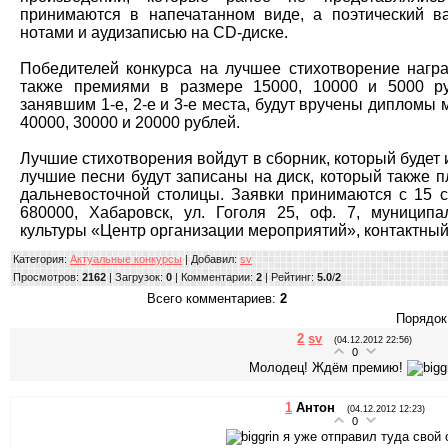
принимаются в напечатанном виде, а поэтический в
нотами и аудизаписью на CD-диске.
Победителей конкурса на лучшее стихотворение нагр
также премиями в размере 15000, 10000 и 5000 ру
занявшим 1-е, 2-е и 3-е места, будут вручены дипломы 
40000, 30000 и 20000 рублей.
Лучшие стихотворения войдут в сборник, который будет 
лучшие песни будут записаны на диск, который также 
дальневосточной столицы. Заявки принимаются с 15 с
680000, Хабаровск, ул. Гоголя 25, оф. 7, муницип
культуры «Центр организации мероприятий», контактный
Категория
:
Актуальные конкурсы
|
Добавил
:
sv
Просмотров
:
2162
|
Загрузок
:
0
|
Комментарии
:
2
|
Рейтинг
:
5.0
/
2
Всего комментариев
:
2
Порядок
2
sv
(04.12.2012 22:56)
0
Молодец! Ждём премию!
1
Антон
(04.12.2012 12:23)
0
я уже отправил туда свой с