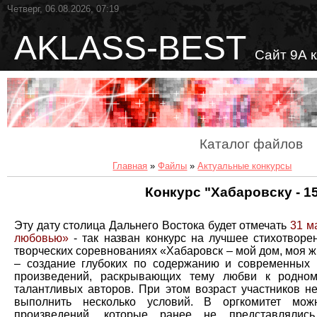
Четверг, 06.08.2026, 07:19
AKLASS-BEST
Сайт 9А 
Каталог файлов
Главная
»
Файлы
»
Актуальные конкурсы
Конкурс "Хабаровску - 15
Эту дату столица Дальнего Востока будет отмечать
31 м
любовью»
- так назван конкурс на лучшее стихотворе
творческих соревнованиях «Хабаровск – мой дом, моя жи
– создание глубоких по содержанию и современных 
произведений, раскрывающих тему любви к родном
талантливых авторов. При этом возраст участников не
выполнить несколько условий. В оргкомитет мо
произведений, которые ранее не представлялись