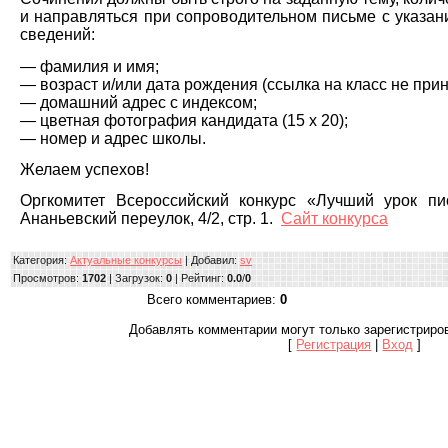
и направляться при сопроводительном письме с указ
сведений:
— фамилия и имя;
— возраст и/или дата рождения (ссылка на класс не прин
— домашний адрес с индексом;
— цветная фотография кандидата (15 х 20);
— номер и адрес школы.
Желаем успехов!
Оргкомитет Всероссийский конкурс «Лучший урок пи
Ананьевский переулок, 4/2, стр. 1.
Сайт конкурса
Категория
:
Актуальные конкурсы
|
Добавил
:
sv
Просмотров
:
1702
|
Загрузок
:
0
|
Рейтинг
:
0.0
/
0
Всего комментариев
:
0
Добавлять комментарии могут только зарегистриро
[
Регистрация
|
Вход
]