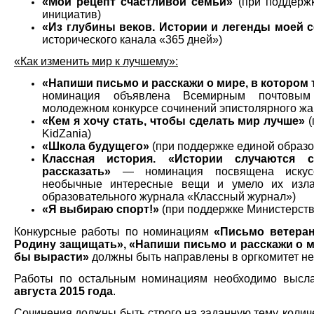
«Мой рецепт счастливой семьи»
(при поддержк
инициатив)
«Из глубины веков. Истории и легенды моей 
исторического канала «365 дней»)
«Как изменить мир к лучшему»:
«Напиши письмо и расскажи о мире, в котором
номинация объявлена Всемирным почтовы
молодежном конкурсе сочинений эпистолярного ж
«Кем я хочу стать, чтобы сделать мир лучше»
(
KidZania)
«Школа будущего»
(при поддержке единой образо
Классная история. «Истории случаются
рассказать»
— номинация посвящена искусс
необычные интересные вещи и умело их излаг
образовательного журнала «Классный журнал»)
«Я выбираю спорт!»
(при поддержке Министерств
Конкурсные работы по номинациям
«Письмо ветеран
Родину защищать», «Напиши письмо и расскажи о м
бы вырасти»
должны быть направлены в оргкомитет н
Работы по остальным номинациям необходимо высла
августа 2015 года
.
Сочинения должны быть строго на заданную тему, количе