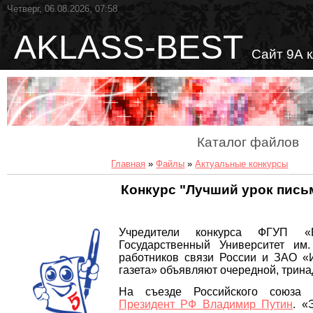
Четверг, 06.08.2026, 07:58
AKLASS-BEST
Сайт 9А 
Каталог файлов
Главная
»
Файлы
»
Актуальные конкурсы
Конкурс "Лучший урок письм
Учредители конкурса ФГУП «П
Государственный Университет им
работников связи России и ЗАО «И
газета» объявляют очередной, трина
На съезде Российского союза
Президент РФ Владимир Путин
. «