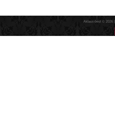
Aklass-best © 2026