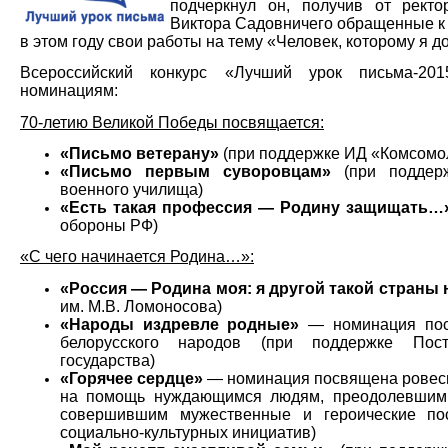
подчеркнул он, получив от рект
Виктора Садовничего обращенные к 
в этом году свои работы на тему «Человек, которому я д
Всероссийский конкурс «Лучший урок письма-20
номинациям:
70-летию Великой Победы посвящается:
«Письмо ветерану»
(при поддержке ИД «Комсомо
«Письмо первым суворовцам»
(при поддерж
военного училища)
«Есть такая профессия — Родину защищать…
обороны РФ)
«С чего начинается Родина…»:
«Россия — Родина моя: я другой такой страны
им. М.В. Ломоносова)
«Народы издревле родные»
— номинация пос
белорусского народов (при поддержке Пост
государства)
«Горячее сердце»
— номинация посвящена ровес
на помощь нуждающимся людям, преодолевшим 
совершившим мужественные и героические по
социально-культурных инициатив)