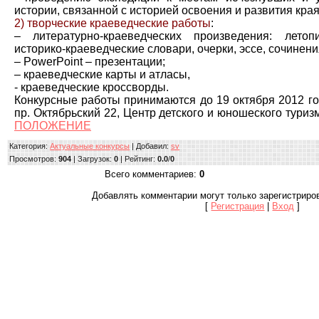
истории, связанной с историей освоения и развития кра
2) творческие краеведческие работы
:
– литературно-краеведческих произведения: летоп
историко-краеведческие словари, очерки, эссе, сочинения
– PowerPoint – презентации;
– краеведческие карты и атласы,
- краеведческие кроссворды.
Конкурсные работы принимаются до 19 октября 2012 года
пр. Октябрьский 22, Центр детского и юношеского туризм
ПОЛОЖЕНИЕ
Категория
:
Актуальные конкурсы
|
Добавил
:
sv
Просмотров
:
904
|
Загрузок
:
0
|
Рейтинг
:
0.0
/
0
Всего комментариев
:
0
Добавлять комментарии могут только зарегистриро
[
Регистрация
|
Вход
]