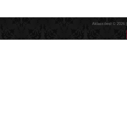
Aklass-best © 2026