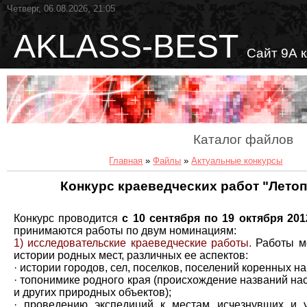
Четверг, 06.08.2026, 21:05
AKLASS-BEST
Сайт 9А 
Каталог файлов
Главная
»
Файлы
»
Актуальные конкурсы
Конкурс краеведческих работ "Лето
Конкурс проводится
с 10 сентября по 19 октября 201
принимаются работы по двум номинациям:
1) исследовательские краеведческие работы.
Работы м
истории родных мест, различных ее аспектов:
· истории городов, сел, поселков, поселений коренных н
· топонимике родного края (происхождение названий нас
и других природных объектов);
· проведению экспедиций к местам исчезнувших и 