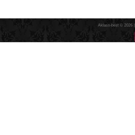
Aklass-best © 2026