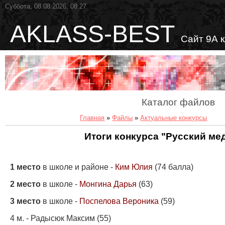
Суббота, 08.08.2026, 08:27
AKLASS-BEST
Сайт 9А 
Каталог файлов
Главная
»
Файлы
»
Актуальные конкурсы
Итоги конкурса "Русский ме
1 место
в школе и районе -
Ким Юлия
(74 балла)
2 место
в школе -
Монгина Дарья
(63)
3 место
в школе -
Поспелова Вероника
(59)
4 м. - Радысюк Максим (55)