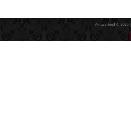
Aklass-best © 2026