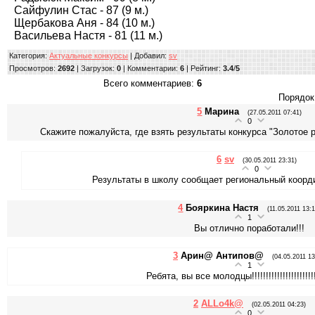
Сайфулин Стас - 87 (9 м.)
Щербакова Аня - 84 (10 м.)
Васильева Настя - 81 (11 м.)
Категория
:
Актуальные конкурсы
|
Добавил
:
sv
Просмотров
:
2692
|
Загрузок
:
0
|
Комментарии
:
6
|
Рейтинг
:
3.4
/
5
Всего комментариев
:
6
Порядок
5
Марина
(27.05.2011 07:41)
0
Скажите пожалуйста, где взять результаты конкурса "Золотое 
6
sv
(30.05.2011 23:31)
0
Результаты в школу сообщает региональный коорд
4
Бояркина Настя
(11.05.2011 13:
1
Вы отлично поработали!!!
3
Арин@ Антипов@
(04.05.2011 13
1
Ребята, вы все молодцы!!!!!!!!!!!!!!!!!!!!!!!!!
2
АLLo4k@
(02.05.2011 04:23)
0