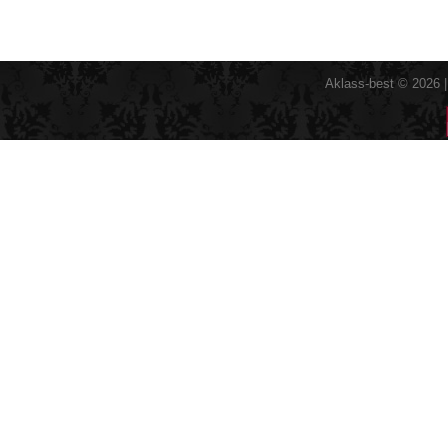
Aklass-best © 2026