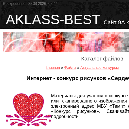
Воскресенье, 09.08.2026, 02:44
AKLASS-BEST
Сайт 9А 
Каталог файлов
Главная
»
Файлы
»
Актуальные конкурсы
Интернет - конкурс рисунков «Серд
Материалы для участия в конкурс
или сканированного изображения
электронный адрес МБУ «Темп» 
«Конкурс рисунков». Скачив
подробности