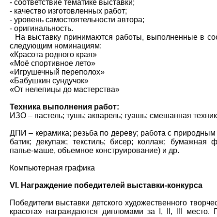
- соответствие тематике выставки;
- качество изготовленных работ;
- уровень самостоятельности автора;
- оригинальность.
На выставку принимаются работы, выполненные в соо
следующим номинациям:
«Красота родного края»
«Моё спортивное лето»
«Игрушечный переполох»
«Бабушкин сундучок»
«От нелепицы до мастерства»
Техника выполнения работ:
ИЗО – пастель; тушь; акварель; гуашь; смешанная техник
ДПИ – керамика; резьба по дереву; работа с природным м
батик; декупаж; текстиль; бисер; коллаж; бумажная ф
папье-маше, объемное конструирование) и др.
Компьютерная графика
VI. Награждение победителей выставки-конкурса
Победители выставки детского художественного творче
красота» награждаются дипломами за I, II, III место. 