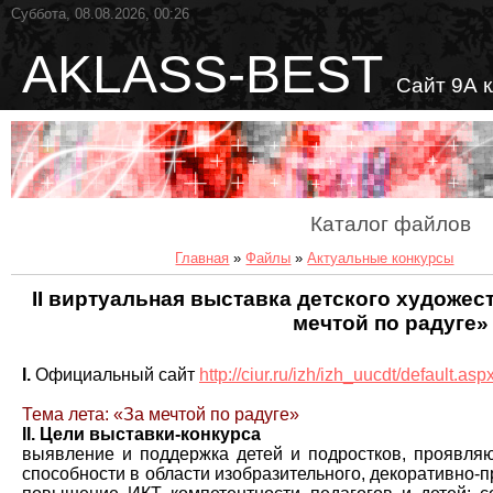
Суббота, 08.08.2026, 00:26
AKLASS-BEST
Сайт 9А 
Каталог файлов
Главная
»
Файлы
»
Актуальные конкурсы
II виртуальная выставка детского художес
мечтой по радуге»
I.
Официальный сайт
http://ciur.ru/izh/izh_uucdt/default.asp
Тема лета: «За мечтой по радуге»
II. Цели выставки-конкурса
выявление и поддержка детей и подростков, проявля
способности в области изобразительного, декоративно-п