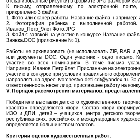
отсканированные рисунки) в формате JPG размером 800
К письму, отправленному по электронной почте
прикреплено 3 файла:
1. Фото или сканер работы. Название файла, например
2. Фотография ребенка с выполненной работой.
Иванов_Петр_9лет Фото.JPG
3. Файл с заявкой на участие в конкурсе Название фай
Заявка.DOC (приложение № 1).
Работы не архивировать (не использовать ZIP, RAR и др
или документы DOC. Один участник - одно письмо. К
участие во всех номинациях. В теме письма указы
Например: Иванов Петр 9лет. Присланные на электронн
участию в конкурсе при условии правильного оформлен
направлять на адрес: tvorchestvo-deti-cdt@yandex.ru. З
ответственность несет лицо, приславшее работу на конку
V. Порядок рассмотрения материалов, представленн
Победители выставки детского художественного творче
красота» определяются жюри. Состав жюри формирует
ИЗО и ДПИ, детей – учащихся центра детского творче
республиканских, российских и международных художес
определяется большинством голосов.
Критерии оценок художественных работ: