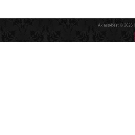
Aklass-best © 2026