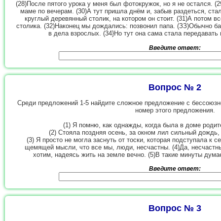
(28)После пятого урока у меня был фотокружок, но я не остался. 
маме по вечерам. (30)А тут пришла днём и, забыв раздеться, ста
круглый деревянный столик, на котором он стоит. (31)А потом вс
столика. (32)Наконец мы дождались: позвонил папа. (ЗЗ)Обычно б
в дела взрослых. (34}Но тут она сама стала передавать
Введите ответ:
Вопрос № 2
Среди предложений 1-5 найдите сложное предложение с бессоюзн
номер этого предложения.
(1) Я помню, как однажды, когда была в доме родит
(2) Стояла поздняя осень, за окном лил сильный дождь,
(3) Я просто не могла заснуть от тоски, которая подступала к с
щемящей мысли, что все мы, люди, несчастны. (4)Да, несчастны
хотим, надеясь жить на земле вечно. (5)В такие минуты дума
Введите ответ:
Вопрос № 3