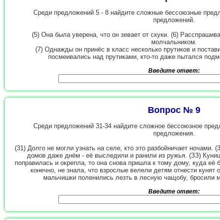
Среди предложений 5 - 8 найдите сложные бессоюзные пред
предложений.
(5) Она была уверена, что он зевает от скуки. (6) Расспрашив
молчальником.
(7) Однажды он принёс в класс несколько прутиков и поставил
посмеивались над прутиками, кто-то даже пытался подме
Введите ответ:
Вопрос № 9
Среди предложений 31-34 найдите сложное бессоюзное пред
предложения.
(31) Долго не могли узнать на селе, кто это разбойничает ночами. 
домов даже днём - её выследили и ранили из ружья. (ЗЗ) Куниц
поправилась и окрепла, то она снова пришла к тому дому, куда её 
конечно, не знала, что взрослые велели детям отнести кунят 
мальчишки поленились лезть в лесную чащобу, бросили 
Введите ответ: