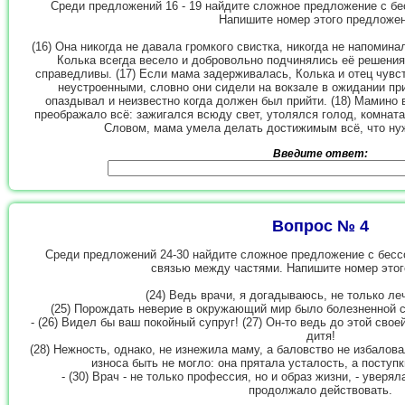
Среди предложений 16 - 19 найдите сложное предложение с б
Напишите номер этого предложен
(16) Она никогда не давала громкого свистка, никогда не напомина
Колька всегда весело и добровольно подчинялись её решения
справедливы. (17) Если мама задерживалась, Колька и отец чувс
неустроенными, словно они сидели на вокзале в ожидании п
опаздывал и неизвестно когда должен был прийти. (18) Мамино
преображало всё: зажигался всюду свет, утолялся голод, комната 
Словом, мама умела делать достижимым всё, что нуж
Введите ответ:
Вопрос № 4
Среди предложений 24-30 найдите сложное предложение с бесс
связью между частями. Напишите номер этог
(24) Ведь врачи, я догадываюсь, не только леч
(25) Порождать неверие в окружающий мир было болезненной с
- (26) Видел бы ваш покойный супруг! (27) Он-то ведь до этой свое
дитя!
(28) Нежность, однако, не изнежила маму, а баловство не избаловал
износа быть не могло: она прятала усталость, а поступ
- (30) Врач - не только профессия, но и образ жизни, - уверя
продолжало действовать.