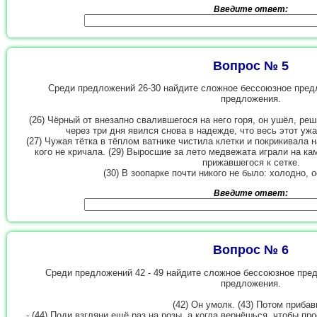
Введите ответ:
Вопрос № 5
Среди предложений 26-30 найдите сложное бессоюзное пред
предложения.
(26) Чёрный от внезапно свалившегося на него горя, он ушёл, ре
через три дня явился снова в надежде, что весь этот ужа
(27) Чужая тётка в тёплом ватнике чистила клетки и покрикивала 
кого не кричала. (29) Выросшие за лето медвежата играли на к
прижавшегося к сетке.
(30) В зоопарке почти никого не было: холодно, 
Введите ответ:
Вопрос № 6
Среди предложений 42 - 49 найдите сложное бессоюзное пре
предложения.
(42) Он умолк. (43) Потом прибав
- (44) Поди взгляни ещё раз на розы, а когда вернёшься, чтобы пр