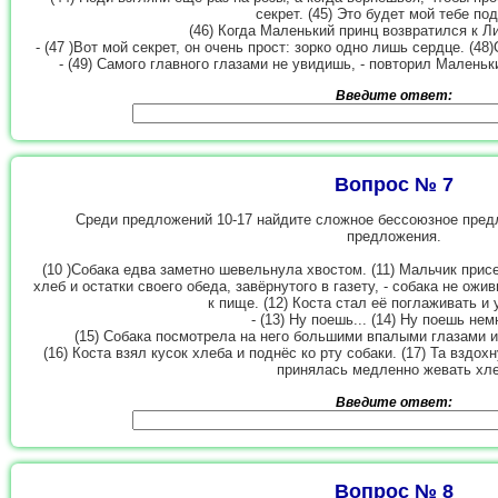
секрет. (45) Это будет мой тебе по
(46) Когда Маленький принц возвратился к Ли
- (47 )Вот мой секрет, он очень прост: зорко одно лишь сердце. (4
- (49) Самого главного глазами не увидишь, - повторил Малень
Введите ответ:
Вопрос № 7
Среди предложений 10-17 найдите сложное бессоюзное пред
предложения.
(10 )Собака едва заметно шевельнула хвостом. (11) Мальчик прис
хлеб и остатки своего обеда, завёрнутого в газету, - собака не ожи
к пище. (12) Коста стал её поглаживать и 
- (13) Ну поешь... (14) Ну поешь немн
(15) Собака посмотрела на него большими впалыми глазами и
(16) Коста взял кусок хлеба и поднёс ко рту собаки. (17) Та вздохн
принялась медленно жевать хле
Введите ответ:
Вопрос № 8