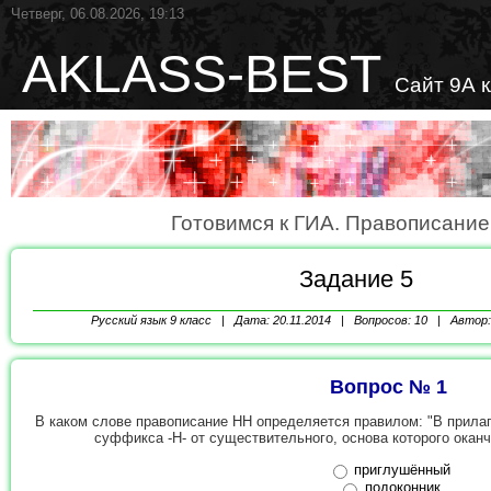
Четверг, 06.08.2026, 19:13
AKLASS-BEST
Сайт 9А 
Готовимся к ГИА. Правописани
Задание 5
Русский язык
9 класс | Дата: 20.11.2014 | Вопросов: 10 | Автор
Вопрос № 1
В каком слове правописание НН определяется правилом: "В прила
суффикса -Н- от существительного, основа которого оканч
приглушённый
подоконник