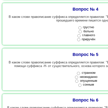
Вопрос № 4
В каком слове правописание суффикса определяется правилом: "
прошедшего времени пишется одн
грустно
больно
главного
приручён
Вопрос № 5
В каком слове правописание суффикса определяется правилом: "
помощи суффикса -Н- от существительного, основа которого з
странном
неожиданно
опущенным
сонным
Вопрос № 6
В каком слове правописание суффикса определяется правилом: "В н