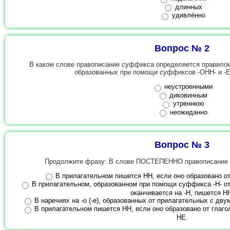
длинных
удивлённо
Вопрос № 2
В каком слове правописание суффикса определяется правилом
образованных при помощи суффиксов -ОНН- и -Е
неустроенными
диковинным
утреннюю
неожиданно
Вопрос № 3
Продолжите фразу: В слове ПОСТЕПЕННО правописание 
В прилагательном пишется НН, если оно образовано от
В прилагательном, образованном при помощи суффикса -Н- от
оканчивается на -Н, пишется Н
В наречиях на -о (-е), образованных от прилагательных с дву
В прилагательном пишется НН, если оно образовано от глагол
НЕ.