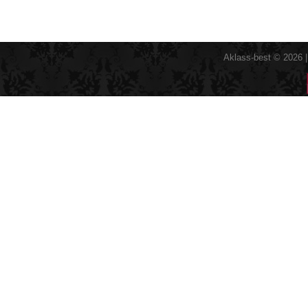
Aklass-best © 2026